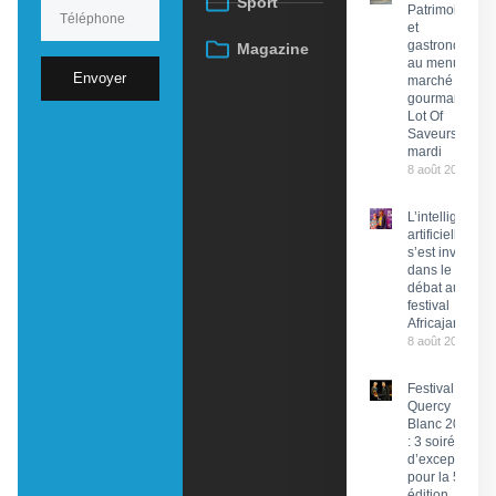
Sport
Patrimoine
et
gastronomie
Magazine
au menu du
Envoyer
marché
gourmand
Lot Of
Saveurs ce
mardi
8 août 2026
L’intelligence
artificielle
s’est invitée
dans le
débat au
festival
Africajarc
8 août 2026
Festival du
Quercy
Blanc 2026
: 3 soirées
d’exception
pour la 58e
édition