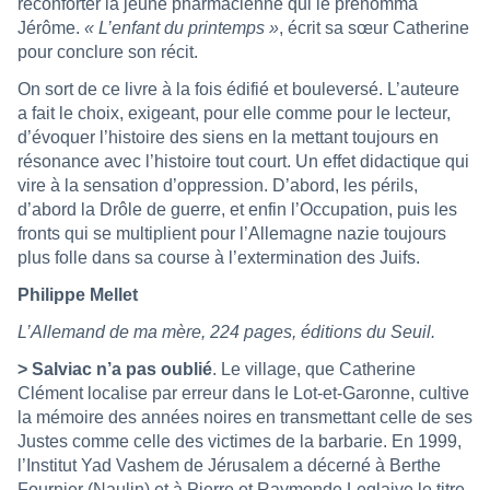
réconforter la jeune pharmacienne qui le prénomma
Jérôme.
« L’enfant du printemps »
, écrit sa sœur Catherine
pour conclure son récit.
On sort de ce livre à la fois édifié et bouleversé. L’auteure
a fait le choix, exigeant, pour elle comme pour le lecteur,
d’évoquer l’histoire des siens en la mettant toujours en
résonance avec l’histoire tout court. Un effet didactique qui
vire à la sensation d’oppression. D’abord, les périls,
d’abord la Drôle de guerre, et enfin l’Occupation, puis les
fronts qui se multiplient pour l’Allemagne nazie toujours
plus folle dans sa course à l’extermination des Juifs.
Philippe Mellet
L’Allemand de ma mère, 224 pages, éditions du Seuil.
> Salviac n’a pas oublié
. Le village, que Catherine
Clément localise par erreur dans le Lot-et-Garonne, cultive
la mémoire des années noires en transmettant celle de ses
Justes comme celle des victimes de la barbarie.
En 1999,
l’Institut Yad Vashem de Jérusalem a décerné à Berthe
Fournier (Naulin) et à Pierre et Raymonde Leglaive le titre