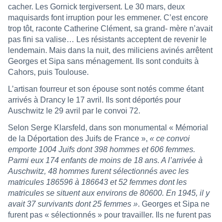
cacher. Les Gornick tergiversent. Le 30 mars, deux
maquisards font irruption pour les emmener. C’est encore
trop tôt, raconte Catherine Clément, sa grand- mère n’avait
pas fini sa valise… Les résistants acceptent de revenir le
lendemain. Mais dans la nuit, des miliciens avinés arrêtent
Georges et Sipa sans ménagement. Ils sont conduits à
Cahors, puis Toulouse.
L’artisan fourreur et son épouse sont notés comme étant
arrivés à Drancy le 17 avril. Ils sont déportés pour
Auschwitz le 29 avril par le convoi 72.
Selon Serge Klarsfeld, dans son monumental « Mémorial
de la Déportation des Juifs de France »,
« ce convoi
emporte 1004 Juifs dont 398 hommes et 606 femmes.
Parmi eux 174 enfants de moins de 18 ans. A l’arrivée à
Auschwitz, 48 hommes furent sélectionnés avec les
matricules 186596 à 186643 et 52 femmes dont les
matricules se situent aux environs de 80600. En 1945, il y
avait 37 survivants dont 25 femmes »
. Georges et Sipa ne
furent pas « sélectionnés » pour travailler. Ils ne furent pas