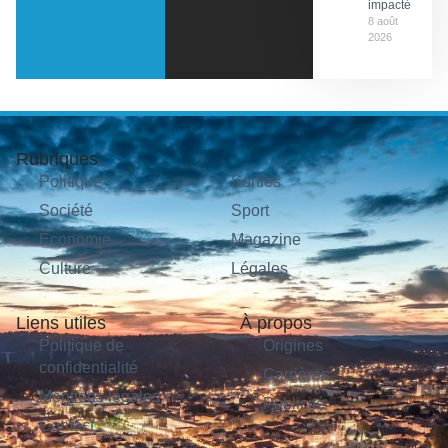
impactés
8 août
2026
Rubriques
Politique
Sorties
Société
Sport
Économie
Magazine
Culture
Légales
Liens utiles
À propos
Politique de
Origines
confidentialité
Carrières
Mentions légales
Publicité
Contact