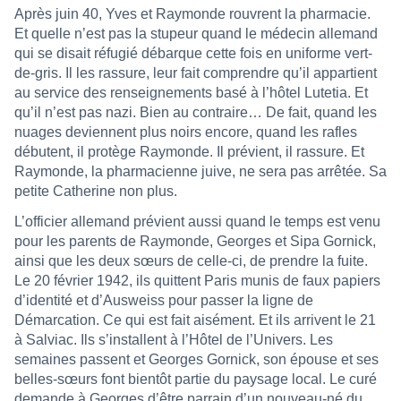
Après juin 40, Yves et Raymonde rouvrent la pharmacie.
Et quelle n’est pas la stupeur quand le médecin allemand
qui se disait réfugié débarque cette fois en uniforme vert-
de-gris. Il les rassure, leur fait comprendre qu’il appartient
au service des renseignements basé à l’hôtel Lutetia. Et
qu’il n’est pas nazi. Bien au contraire… De fait, quand les
nuages deviennent plus noirs encore, quand les rafles
débutent, il protège Raymonde. Il prévient, il rassure. Et
Raymonde, la pharmacienne juive, ne sera pas arrêtée. Sa
petite Catherine non plus.
L’officier allemand prévient aussi quand le temps est venu
pour les parents de Raymonde, Georges et Sipa Gornick,
ainsi que les deux sœurs de celle-ci, de
prendre la fuite.
Le 20 février 1942, ils quittent Paris munis de faux papiers
d’identité et d’Ausweiss pour passer la ligne de
Démarcation. Ce qui est fait aisément. Et ils arrivent le 21
à Salviac. Ils s’installent à l’Hôtel de l’Univers. Les
semaines passent et Georges Gornick, son épouse et ses
belles-sœurs font bientôt partie du paysage local. Le curé
demande à Georges d’être parrain d’un nouveau-né du