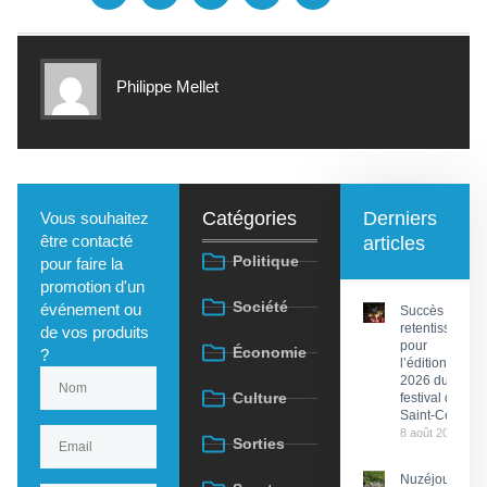
Philippe Mellet
Catégories
Derniers
Vous souhaitez
être contacté
articles
Politique
pour faire la
promotion d'un
Société
événement ou
Succès
retentissant
de vos produits
pour
Économie
?
l’édition
2026 du
Culture
festival de
Saint-Céré
8 août 2026
Sorties
Nuzéjouls :