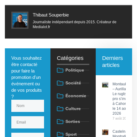
Thibaut Souperbie
Journaliste indépendant depuis 2015. Créateur de
Medialot.fr
Catégories
Derniers
Vous souhaitez
être contacté
articles
Politique
pour faire la
promotion d'un
Société
événement ou
Montauban
– Aurillac :
de vos produits
Le rugby
Économie
?
pro s’invite
à Cahors
Culture
le 14 août
2026
7 août 2026
Sorties
Castelnau-
Sport
Montratier