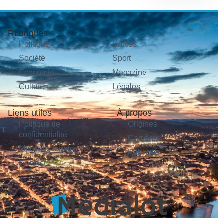
Rubriques
Politique
Sorties
Société
Sport
Économie
Magazine
Culture
Légales
Liens utiles
À propos
Politique de
Origines
confidentialité
Carrières
Mentions légales
Publicité
Contact