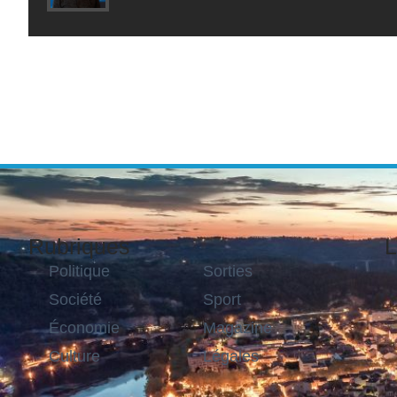
Rubriques
L
Politique
Sorties
Société
Sport
Économie
Magazine
Culture
Légales