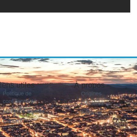
iens utiles
À propos
Politique de
Origines
confidentialité
Carrières
Mentions légales
Publicité
Contact