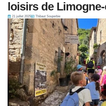
loisirs de Limogne
21 juillet 2025
Thibaut Souperbie