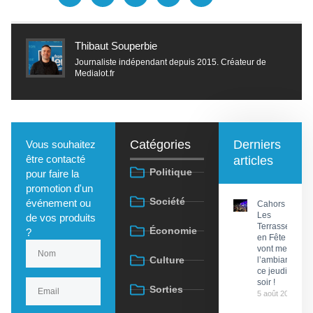
Thibaut Souperbie
Journaliste indépendant depuis 2015. Créateur de
Medialot.fr
Catégories
Derniers
Vous souhaitez
être contacté
articles
Politique
pour faire la
promotion d'un
Société
événement ou
Cahors :
Les
de vos produits
Terrasses
Économie
?
en Fête
vont mettre
Culture
l’ambiance
ce jeudi
soir !
Sorties
5 août 2026