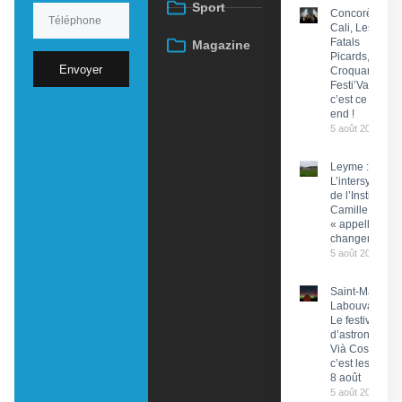
Sport
Concorès :
Cali, Les
Fatals
Magazine
Picards, Les
Envoyer
Croquants…
Festi’ValCéou,
c’est ce week-
end !
5 août 2026
Leyme :
L’intersyndical
de l’Institut
Camille Miret
« appelle à du
changement »
5 août 2026
Saint-Martin-
Labouval :
Le festival
d’astronomie
Vià Cosmos,
c’est les 7 et
8 août
5 août 2026