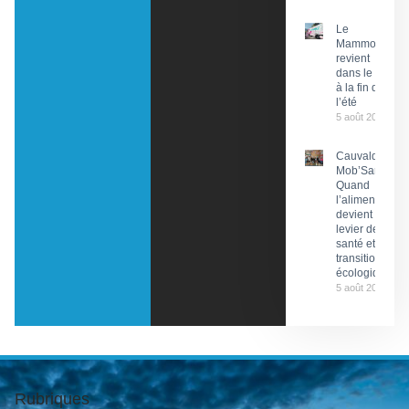
Le
Mammobile
revient
dans le Lot
à la fin de
l’été
5 août 2026
Cauvaldor –
Mob’Santé :
Quand
l’alimentation
devient un
levier de
santé et de
transition
écologique
5 août 2026
Rubriques