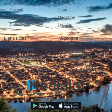
Politique
Sorties
Société
Sport
Économie
Magazine
Culture
Légales
Liens utiles
À propos
Politique de
Origines
confidentialité
Carrières
Mentions légales
Publicité
Contact
Votre site d'actualités et d'informations dans le
département du Lot (46).