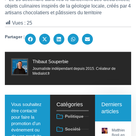
objets culinaires inspirés de la géologie locale, créés par 4
artisans chocolatiers et pâtissiers du territoire
Vues :
25
Partager :
Thibaut Souperbie
Journaliste indépendant depuis 2015. Créateur de
Medialot.fr
Catégories
Derniers
Vous souhaitez
être contacté
articles
Politique
pour faire la
promotion d'un
Société
événement ou
Matthieu
Boré en