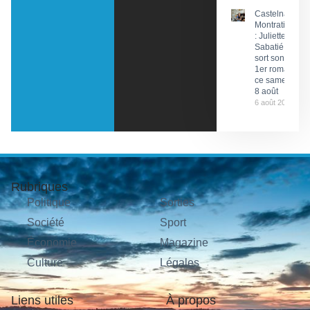
Castelnau-
Montratier
: Juliette
Sabatié
sort son
1er roman
ce samedi
8 août
6 août 2026
Rubriques
Politique
Sorties
Société
Sport
Économie
Magazine
Culture
Légales
Liens utiles
À propos