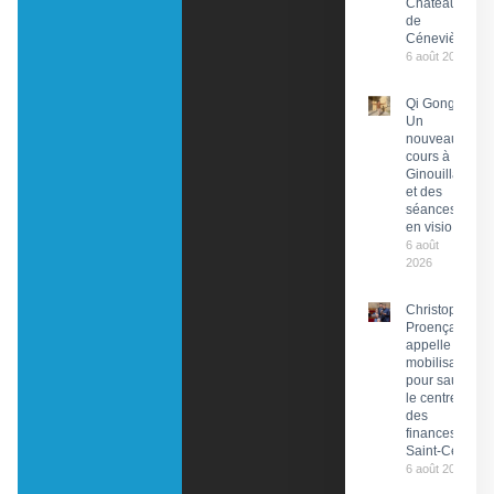
Château
de
Cénevières
6 août 2026
Qi Gong :
Un
nouveau
cours à
Ginouillac
et des
séances
en visio
6 août
2026
Christophe
Proença
appelle à la
mobilisation
pour sauver
le centre
des
finances de
Saint-Céré
6 août 2026