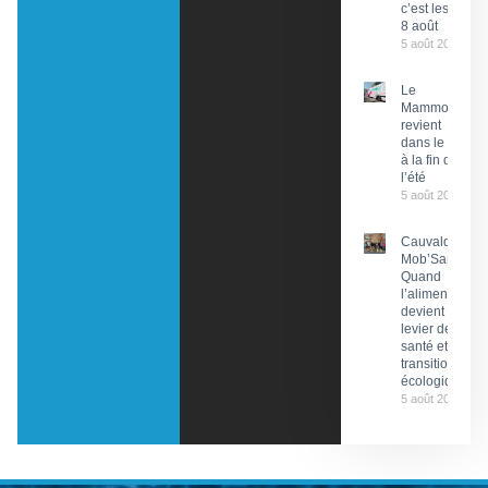
c’est les 7 et
8 août
5 août 2026
Le
Mammobile
revient
dans le Lot
à la fin de
l’été
5 août 2026
Cauvaldor –
Mob’Santé :
Quand
l’alimentation
devient un
levier de
santé et de
transition
écologique
5 août 2026