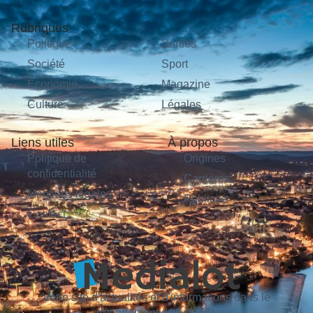
Rubriques
Politique
Sorties
Société
Sport
Économie
Magazine
Culture
Légales
Liens utiles
À propos
Politique de
Origines
confidentialité
Carrières
Mentions légales
Publicité
Contact
Votre site d'actualités et d'informations dans le
département du Lot (46).