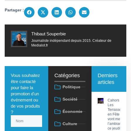
Partager :
Thibaut Souperbie
Journaliste indépendant depuis 2015. Créateur de
Medialot.fr
Catégories
Derniers
Vous souhaitez
être contacté
articles
Politique
pour faire la
promotion d'un
Société
événement ou
Cahors :
Les
de vos produits
Terrasses
Économie
?
en Fête
vont mettre
Culture
l’ambiance
ce jeudi