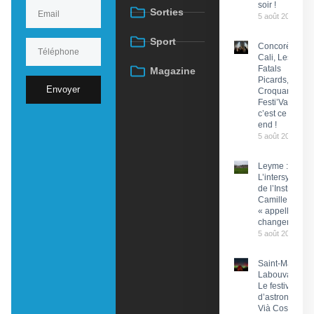
soir !
Sorties
5 août 2026
Sport
Concorès :
Cali, Les
Fatals
Magazine
Picards, Les
Envoyer
Croquants…
Festi’ValCéou,
c’est ce week-
end !
5 août 2026
Leyme :
L’intersyndical
de l’Institut
Camille Miret
« appelle à du
changement »
5 août 2026
Saint-Martin-
Labouval :
Le festival
d’astronomie
Vià Cosmos,