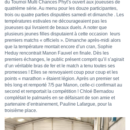
du Tournoi Multi Chances Phyt’s ouvert aux joueuses de
quatrième série. Au menu pour les douze participantes,
trois ou quatre parties disputées samedi et dimanche . Les
températures estivales ne décourageaient pas les
joueuses qui livraient de beaux duels. A noter que
plusieurs jeunes filles disputaient à cette occasion
leurs
premiers matchs « officiels ». Dimanche après-midi alors
que la température montait encore d’un cran, Sophie
Heduy rencontrait Manon Fauvel en finale. Dès les
premiers échanges, le public présent comprit qu’il s’agirait
d’un véritable bras de fer et le match a tenu toutes ses
promesses ! Elles se renvoyaient coup pour coup et les
points « marathon » étaient légion. Après un premier set
très long et remporté 7/5 par Manon, celle-ci confirmait au
second et remportait la compétition ! Chloé Bernadou
complétait le palmarès en se défaisant de son amie et
partenaire d’entrainement, Pauline Lafargue, pour la
troisième place.