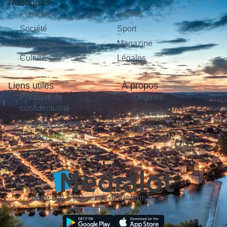
Rubriques
Politique
Sorties
Société
Sport
Économie
Magazine
Culture
Légales
Liens utiles
À propos
Politique de
Origines
confidentialité
Carrières
Mentions légales
Publicité
Contact
Votre site d'actualités et d'informations dans le
département du Lot (46).