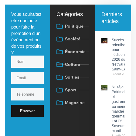
Catégories
Derniers
Vous souhaitez
être contacté
articles
Politique
pour faire la
promotion d'un
Société
événement ou
Succès
retentissant
de vos produits
pour
Économie
?
l’édition
2026 du
Culture
festival de
Saint-Céré
8 août 2026
Sorties
Nuzéjouls :
Sport
Patrimoine
et
gastronomie
Magazine
au menu du
Envoyer
marché
gourmand
Lot Of
Saveurs ce
mardi
8 août 2026