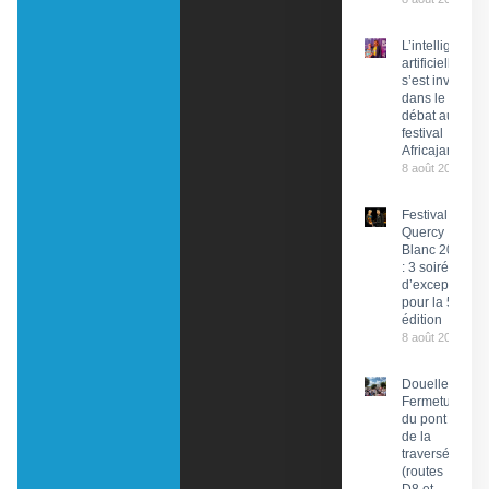
L’intelligence
artificielle
s’est invitée
dans le
débat au
festival
Africajarc
8 août 2026
Festival du
Quercy
Blanc 2026
: 3 soirées
d’exception
pour la 58e
édition
8 août 2026
Douelle :
Fermeture
du pont et
de la
traversée
(routes