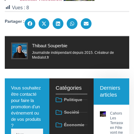
Vues :
8
Partager :
Thibaut Souperbie
Journaliste indépendant depuis 2015. Créateur de
Medialot.fr
Catégories
Derniers
Vous souhaitez
être contacté
articles
Politique
pour faire la
promotion d'un
Société
événement ou
Cahors :
Les
de vos produits
Terrasses
Économie
?
en Fête
vont mettre