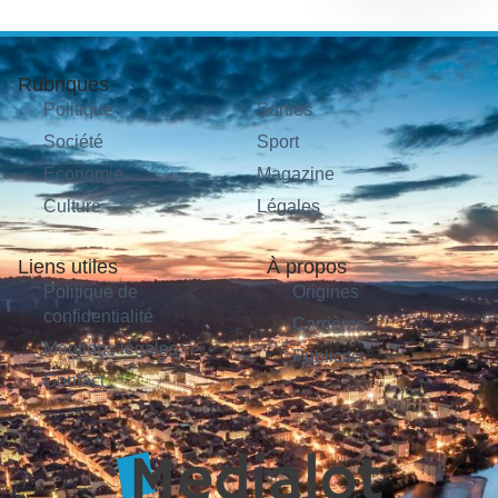
Rubriques
Politique
Sorties
Société
Sport
Économie
Magazine
Culture
Légales
Liens utiles
À propos
Politique de
Origines
confidentialité
Carrières
Mentions légales
Publicité
Contact