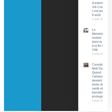
d’astronomie
Vià Cosmos,
c’est les 7 et
8 août
5 août 2026
Le
Mammobile
revient
dans le Lot
à la fin de
l’été
5 août 2026
Cauvaldor –
Mob’Santé :
Quand
l’alimentation
devient un
levier de
santé et de
transition
écologique
5 août 2026