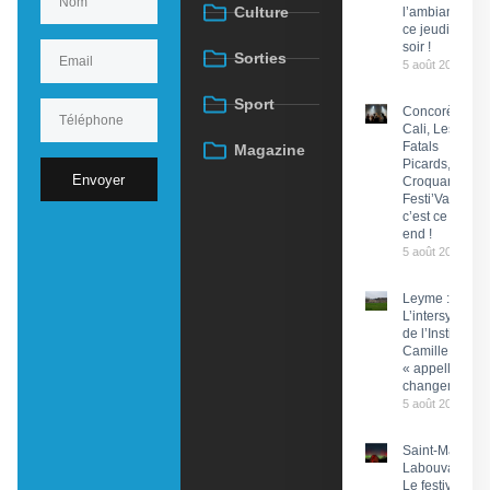
Culture
l’ambiance
ce jeudi
soir !
Sorties
5 août 2026
Sport
Concorès :
Cali, Les
Fatals
Magazine
Picards, Les
Envoyer
Croquants…
Festi’ValCéou,
c’est ce week-
end !
5 août 2026
Leyme :
L’intersyndical
de l’Institut
Camille Miret
« appelle à du
changement »
5 août 2026
Saint-Martin-
Labouval :
Le festival