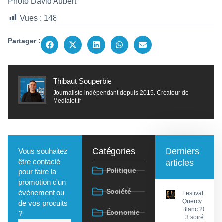
Photo David Aubert
Vues :
148
Partager :
Thibaut Souperbie
Journaliste indépendant depuis 2015. Créateur de
Medialot.fr
Catégories
Derniers
Vous souhaitez
être contacté
articles
Politique
pour faire la
promotion d'un
Société
événement ou
Festival du
Quercy
de vos produits
Blanc 2026
Économie
?
: 3 soirées