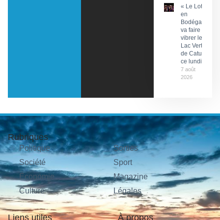
« Le Lot
en
Bodéga »
va faire
vibrer le
Lac Vert
de Catus
ce lundi
7 août
2026
Rubriques
Politique
Sorties
Société
Sport
Économie
Magazine
Culture
Légales
Liens utiles
À propos