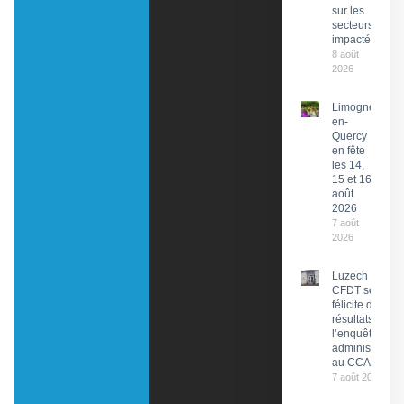
sur les
secteurs
impactés
8 août
2026
Limogne-
en-
Quercy
en fête
les 14,
15 et 16
août
2026
7 août
2026
Luzech : La
CFDT se
félicite des
résultats de
l’enquête
administrative
au CCAS
7 août 2026