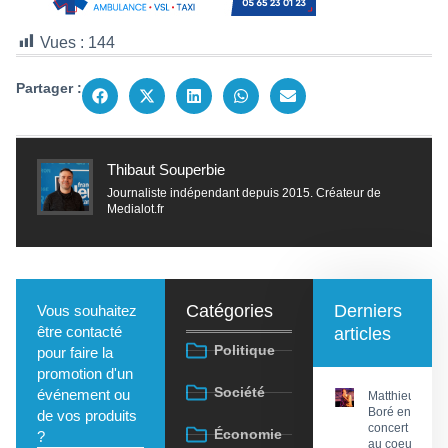
Vues :
144
Partager :
Thibaut Souperbie
Journaliste indépendant depuis 2015. Créateur de
Medialot.fr
Catégories
Derniers
Vous souhaitez
être contacté
articles
Politique
pour faire la
promotion d'un
Société
événement ou
Matthieu
Boré en
de vos produits
concert
Économie
?
au coeur