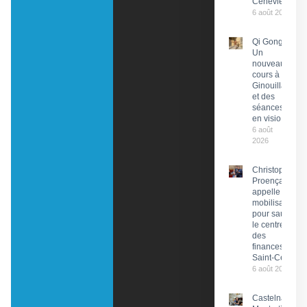
Cénevières
6 août 2026
Qi Gong :
Un
nouveau
cours à
Ginouillac
et des
séances
en visio
6 août
2026
Christophe
Proença
appelle à la
mobilisation
pour sauver
le centre
des
finances de
Saint-Céré
6 août 2026
Castelnau-