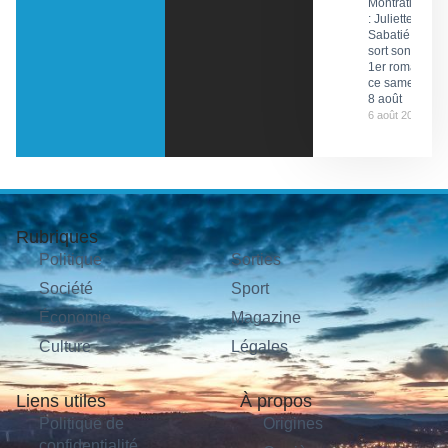
Montratier
: Juliette
Sabatié
sort son
1er roman
ce samedi
8 août
6 août 2026
Rubriques
Politique
Sorties
Société
Sport
Économie
Magazine
Culture
Légales
Liens utiles
À propos
Politique de
Origines
confidentialité