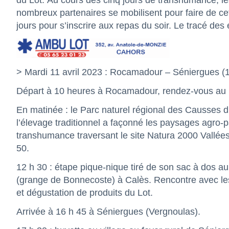
du Lot. Au cours des cinq jours de transhumance, les
nombreux partenaires se mobilisent pour faire de cet
jours pour s’inscrire aux repas du soir. Le tracé des
> Mardi 11 avril 2023 : Rocamadour – Séniergues (
Départ à 10 heures à Rocamadour, rendez-vous au pie
En matinée : le Parc naturel régional des Causses
l’élevage traditionnel a façonné les paysages agro-p
transhumance traversant le site Natura 2000 Vallées 
50.
12 h 30 : étape pique-nique tiré de son sac à dos au
(grange de Bonnecoste) à Calès. Rencontre avec le
et dégustation de produits du Lot.
Arrivée à 16 h 45 à Séniergues (Vergnoulas).