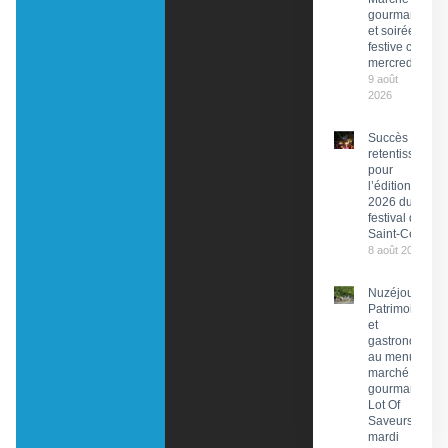
gourmand
et soirée
festive ce
mercredi
9 août
2026
Succès
retentissant
pour
l’édition
2026 du
festival de
Saint-Céré
8 août 2026
Nuzéjouls :
Patrimoine
et
gastronomie
au menu du
marché
gourmand
Lot Of
Saveurs ce
mardi