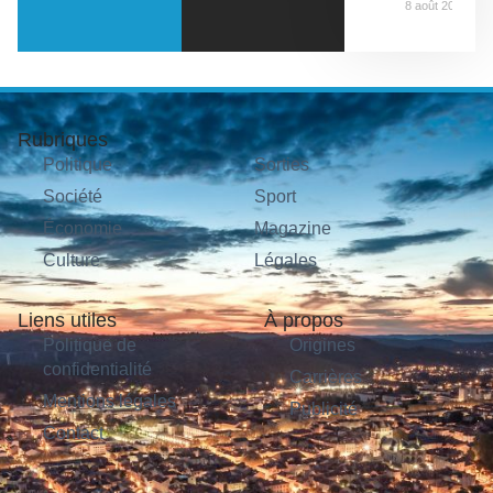
8 août 2026
Rubriques
Politique
Sorties
Société
Sport
Économie
Magazine
Culture
Légales
Liens utiles
À propos
Politique de
Origines
confidentialité
Carrières
Mentions légales
Publicité
Contact