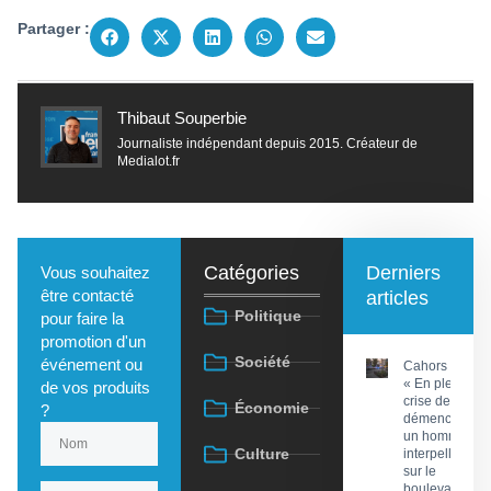
Partager :
Thibaut Souperbie
Journaliste indépendant depuis 2015. Créateur de
Medialot.fr
Catégories
Derniers
Vous souhaitez
être contacté
articles
Politique
pour faire la
promotion d'un
Société
événement ou
Cahors :
« En pleine
de vos produits
crise de
Économie
?
démence »,
un homme
Culture
interpellé
sur le
boulevard