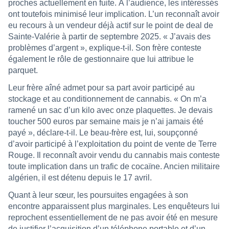
proches actuellement en fuite. À l’audience, les intéressés
ont toutefois minimisé leur implication. L’un reconnaît avoir
eu recours à un vendeur déjà actif sur le point de deal de
Sainte-Valérie à partir de septembre 2025. « J’avais des
problèmes d’argent », explique-t-il. Son frère conteste
également le rôle de gestionnaire que lui attribue le
parquet.
Leur frère aîné admet pour sa part avoir participé au
stockage et au conditionnement de cannabis. « On m’a
ramené un sac d’un kilo avec onze plaquettes. Je devais
toucher 500 euros par semaine mais je n’ai jamais été
payé », déclare-t-il. Le beau-frère est, lui, soupçonné
d’avoir participé à l’exploitation du point de vente de Terre
Rouge. Il reconnaît avoir vendu du cannabis mais conteste
toute implication dans un trafic de cocaïne. Ancien militaire
algérien, il est détenu depuis le 17 avril.
Quant à leur sœur, les poursuites engagées à son
encontre apparaissent plus marginales. Les enquêteurs lui
reprochent essentiellement de ne pas avoir été en mesure
de justifier l’acquisition d’un téléphone portable et d’un