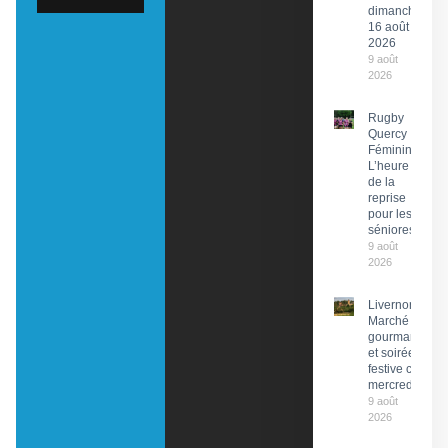
dimanche
16 août
2026
9 août
2026
Rugby
Quercy
Féminin :
L’heure
de la
reprise
pour les
séniores
9 août
2026
Livernon :
Marché
gourmand
et soirée
festive ce
mercredi
9 août
2026