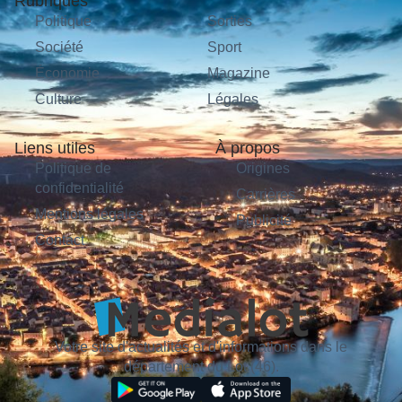
Rubriques
Politique
Sorties
Société
Sport
Économie
Magazine
Culture
Légales
Liens utiles
À propos
Politique de
Origines
confidentialité
Carrières
Mentions légales
Publicité
Contact
Votre site d'actualités et d'informations dans le
département du Lot (46).