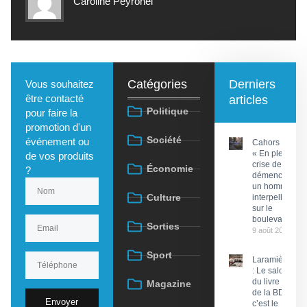
Caroline Peyronel
Catégories
Derniers
Vous souhaitez
être contacté
articles
Politique
pour faire la
promotion d'un
Société
événement ou
Cahors :
« En pleine
de vos produits
crise de
Économie
?
démence »,
un homme
Culture
interpellé
sur le
boulevard
Sorties
9 août 2026
Sport
Laramière
: Le salon
du livre et
Magazine
de la BD,
Envoyer
c’est le