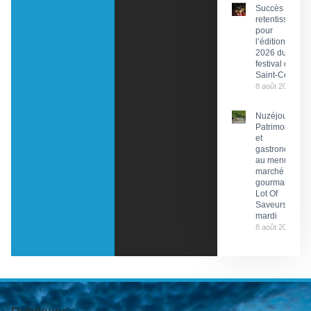
Succès
retentissant
pour
l’édition
2026 du
festival de
Saint-Céré
8 août 2026
Nuzéjouls :
Patrimoine
et
gastronomie
au menu du
marché
gourmand
Lot Of
Saveurs ce
mardi
8 août 2026