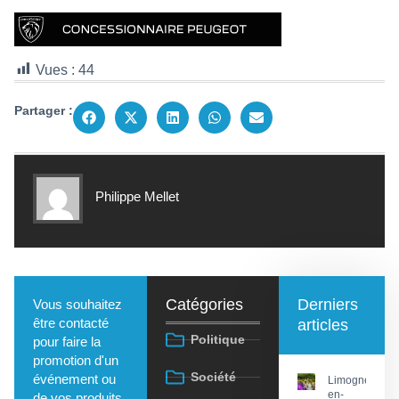
Vues :
44
Partager :
Philippe Mellet
Catégories
Derniers
Vous souhaitez
être contacté
articles
Politique
pour faire la
promotion d'un
Société
événement ou
Limogne-
en-
de vos produits