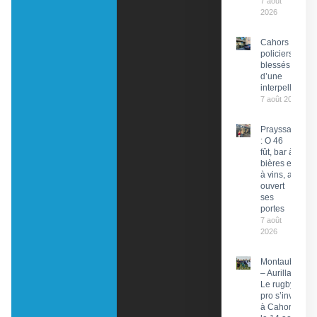
7 août
2026
Cahors : Des
policiers
blessés lors
d’une
interpellation
7 août 2026
Prayssac
: O 46
fût, bar à
bières et
à vins, a
ouvert
ses
portes
7 août
2026
Montauban
– Aurillac :
Le rugby
pro s’invite
à Cahors