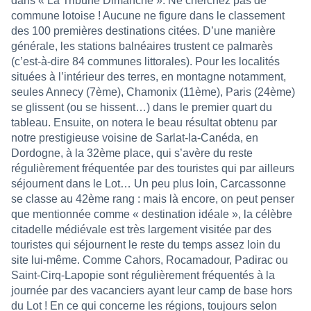
dans « La Tribune Dimanche ». Ne cherchez pas de
commune lotoise ! Aucune ne figure dans le classement
des 100 premières destinations citées. D’une manière
générale, les stations balnéaires trustent ce palmarès
(c’est-à-dire 84 communes littorales). Pour les localités
situées à l’intérieur des terres, en montagne notamment,
seules Annecy (7ème), Chamonix (11ème), Paris (24ème)
se glissent (ou se hissent…) dans le premier quart du
tableau. Ensuite, on notera le beau résultat obtenu par
notre prestigieuse voisine de Sarlat-la-Canéda, en
Dordogne, à la 32ème place, qui s’avère du reste
régulièrement fréquentée par des touristes qui par ailleurs
séjournent dans le Lot… Un peu plus loin, Carcassonne
se classe au 42ème rang : mais là encore, on peut penser
que mentionnée comme « destination idéale », la célèbre
citadelle médiévale est très largement visitée par des
touristes qui séjournent le reste du temps assez loin du
site lui-même. Comme Cahors, Rocamadour, Padirac ou
Saint-Cirq-Lapopie sont régulièrement fréquentés à la
journée par des vacanciers ayant leur camp de base hors
du Lot ! En ce qui concerne les régions, toujours selon