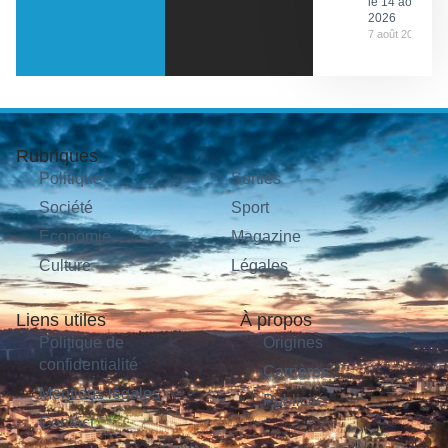
le 14 août
2026
7 août 2026
Rubriques
Politique
Sorties
Société
Sport
Économie
Magazine
Culture
Légales
Liens utiles
À propos
Politique de
Origines
confidentialité
Carrières
Mentions légales
Publicité
Contact