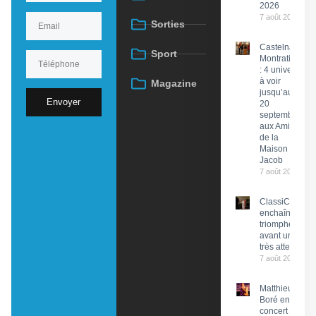
2026
7 août 2026
Sorties
Castelnau-
Sport
Montratier
: 4 univers
à voir
Magazine
jusqu’au
Envoyer
20
septembre
aux Amis
de la
Maison
Jacob
7 août 2026
ClassiCahors
enchaîne les
triomphes
avant un final
très attendu
7 août 2026
Matthieu
Boré en
concert