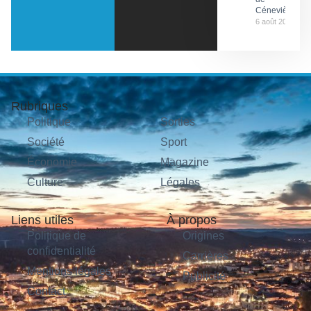
Cénevières
6 août 2026
Rubriques
Politique
Sorties
Société
Sport
Économie
Magazine
Culture
Légales
Liens utiles
À propos
Politique de
Origines
confidentialité
Carrières
Mentions légales
Publicité
Contact