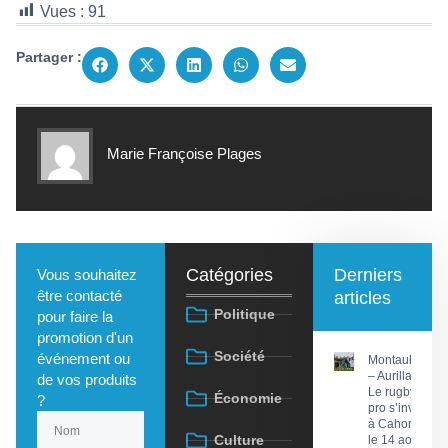
Vues :
91
Partager :
Marie Françoise Plages
Catégories
Derniers
Vous souhaitez
être contacté
articles
Politique
pour faire la
promotion d'un
Société
événement ou
Montauban
– Aurillac :
de vos produits
Le rugby
Économie
?
pro s’invite
à Cahors
Culture
le 14 août