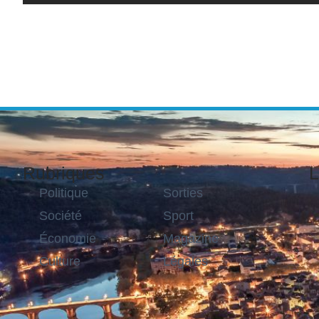
Rubriques
L
Politique
Sorties
Société
Sport
Économie
Magazine
Culture
Légales