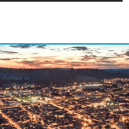
iens utiles
À propos
Politique de
Origines
confidentialité
Carrières
Mentions légales
Publicité
Contact