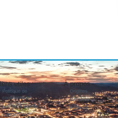
iens utiles
À propos
Politique de
Origines
confidentialité
Carrières
Mentions légales
Publicité
Contact