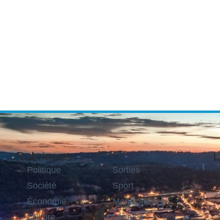
Rubriques
L
Politique
Sorties
Société
Sport
Économie
Magazine
Culture
Légales