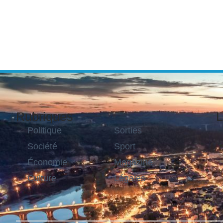
Rubriques
L
Politique
Sorties
Société
Sport
Économie
Magazine
Culture
Légales