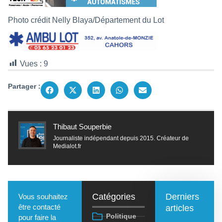
Photo crédit Nelly Blaya/Département du Lot
Vues :
9
Partager :
Thibaut Souperbie
Journaliste indépendant depuis 2015. Créateur de
Medialot.fr
Catégories
Derniers
Vous souhaitez
être contacté
articles
Politique
pour faire la