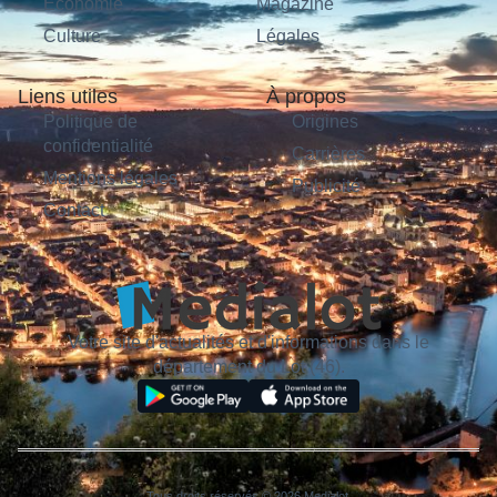
Économie
Magazine
Culture
Légales
Liens utiles
À propos
Politique de
Origines
confidentialité
Carrières
Mentions légales
Publicité
Contact
Votre site d'actualités et d'informations dans le
département du Lot (46).
Tous droits réservés © 2026 Medialot.