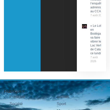
l’enquête
administrative
au CCAS
7 août 2026
« Le Lot
en
Bodéga »
va faire
vibrer le
Lac Vert
de Catus
ce lundi
7 août
2026
Rubriques
Politique
Sorties
Société
Sport