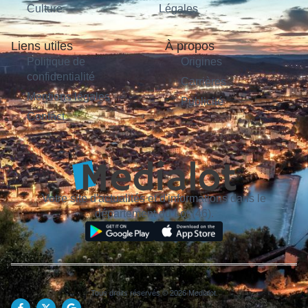
Culture
Légales
Liens utiles
À propos
Politique de
Origines
confidentialité
Carrières
Mentions légales
Publicité
Contact
Votre site d'actualités et d'informations dans le
département du Lot (46).
Tous droits réservés © 2026 Medialot.