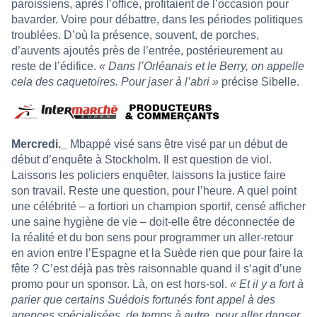
paroissiens, après l’office, profitaient de l’occasion pour
bavarder. Voire pour débattre, dans les périodes politiques
troublées. D’où la présence, souvent, de porches,
d’auvents ajoutés près de l’entrée, postérieurement au
reste de l’édifice.
« Dans l’Orléanais et le Berry, on appelle
cela des caquetoires. Pour jaser à l’abri »
précise Sibelle.
Mercredi._
Mbappé visé sans être visé par un début de
début d’enquête à Stockholm. Il est question de viol.
Laissons les policiers enquêter, laissons la justice faire
son travail. Reste une question, pour l’heure. A quel point
une célébrité – a fortiori un champion sportif, censé afficher
une saine hygiène de vie – doit-elle être déconnectée de
la réalité et du bon sens pour programmer un aller-retour
en avion entre l’Espagne et la Suède rien que pour faire la
fête ? C’est déjà pas très raisonnable quand il s‘agit d’une
promo pour un sponsor. Là, on est hors-sol.
« Et il y a fort à
parier que certains Suédois fortunés font appel à des
agences spécialisées, de temps à autre, pour aller danser