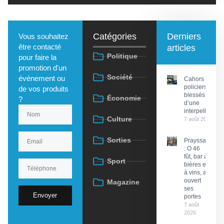
Catégories
Derniers
Vous souhaitez
être contacté
articles
Politique
pour faire la
promotion d'un
Société
événement ou
Cahors : Des
policiers
de vos produits
blessés lors
Économie
?
d’une
interpellation
Culture
7 août 2026
Sorties
Prayssac
: O 46
fût, bar à
Sport
bières et
à vins, a
ouvert
Magazine
ses
Envoyer
portes
7 août
2026