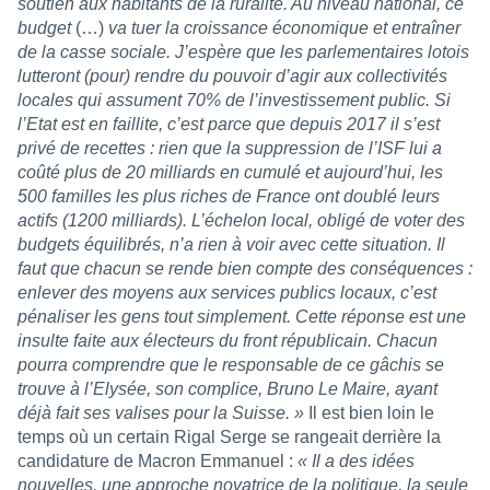
soutien aux habitants de la ruralité. Au niveau national, ce
budget
(…)
va tuer la croissance économique et entraîner
de la casse sociale. J’espère que les parlementaires lotois
lutteront (pour) rendre du pouvoir d’agir aux collectivités
locales qui assument 70% de l’investissement public. Si
l’Etat est en faillite, c’est parce que depuis 2017 il s’est
privé de
recettes : rien que la suppression de l’ISF lui a
coûté plus de 20 milliards en cumulé et aujourd’hui, les
500 familles les plus riches de France ont doublé leurs
actifs (1200 milliards). L’échelon local, obligé de voter des
budgets équilibrés, n’a rien à voir avec cette situation. Il
faut que chacun se rende bien compte des conséquences :
enlever des moyens aux services publics locaux, c’est
pénaliser les gens tout simplement. Cette réponse est une
insulte faite aux électeurs du front républicain. Chacun
pourra comprendre que le responsable de ce gâchis se
trouve à l’Elysée, son complice, Bruno Le Maire, ayant
déjà fait ses valises pour la Suisse. »
Il est bien loin le
temps où un certain Rigal Serge se rangeait derrière la
candidature de Macron Emmanuel :
« Il a des idées
nouvelles, une approche novatrice de la politique, la seule