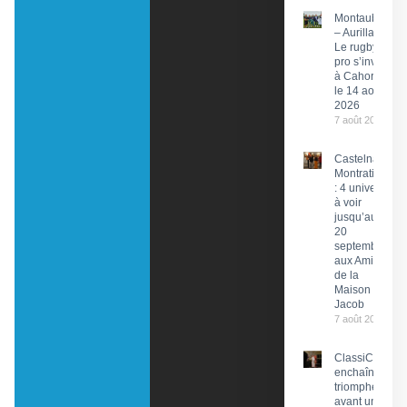
Montauban
– Aurillac :
Le rugby
pro s’invite
à Cahors
le 14 août
2026
7 août 2026
Castelnau-
Montratier
: 4 univers
à voir
jusqu’au
20
septembre
aux Amis
de la
Maison
Jacob
7 août 2026
ClassiCahors
enchaîne les
triomphes
avant un final