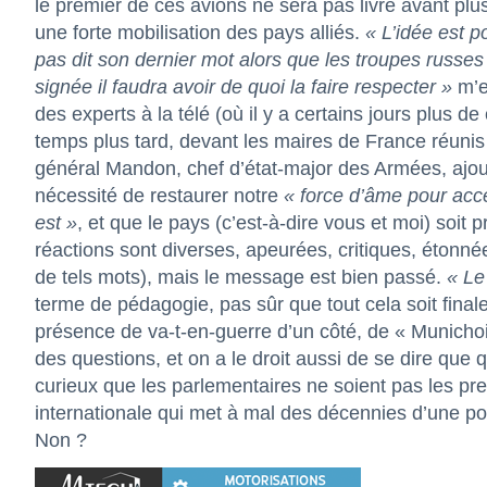
le premier de ces avions ne sera pas livré avant pl
une forte mobilisation des pays alliés.
« L’idée est p
pas dit son dernier mot alors que les troupes russes g
signée il faudra avoir de quoi la faire respecter »
m’e
des experts à la télé (où il y a certains jours plus 
temps plus tard, devant les maires de France réunis 
général Mandon, chef d’état-major des Armées, ajoute
nécessité de restaurer notre
« force d’âme pour acce
est »
, et que le pays (c’est-à-dire vous et moi) soit p
réactions sont diverses, apeurées, critiques, étonné
de tels mots), mais le message est bien passé.
« Le
terme de pédagogie, pas sûr que tout cela soit fina
présence de va-t-en-guerre d’un côté, de « Munichoi
des questions, et on a le droit aussi de se dire que q
curieux que les parlementaires ne soient pas les prem
internationale qui met à mal des décennies d’une pol
Non ?