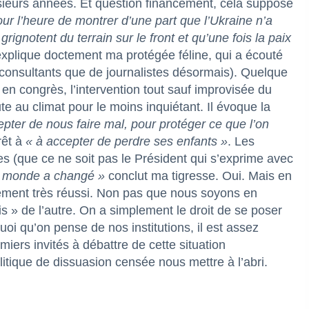
usieurs années. Et question financement, cela suppose
our l’heure de montrer d’une part que l’Ukraine n’a
rignotent du terrain sur le front et qu’une fois la paix
xplique doctement ma protégée féline, qui a écouté
de consultants que de journalistes désormais). Quelque
en congrès, l’intervention tout sauf improvisée du
 au climat pour le moins inquiétant. Il évoque la
pter de nous faire mal, pour protéger ce que l’on
rêt à
« à accepter de perdre ses enfants »
. Les
es (que ce ne soit pas le Président qui s’exprime avec
 monde a changé »
conclut ma tigresse. Oui. Mais en
lement très réussi. Non pas que nous soyons en
s » de l’autre. On a simplement le droit de se poser
uoi qu’on pense de nos institutions, il est assez
iers invités à débattre de cette situation
itique de dissuasion censée nous mettre à l’abri.