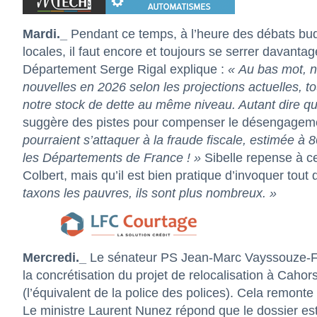
Mardi._
Pendant ce temps, à l’heure des débats bud
locales, il faut encore et toujours se serrer davantag
Département Serge Rigal explique :
« Au bas mot, n
nouvelles en 2026 selon les projections actuelles, t
notre stock de dette au même niveau. Autant dire 
suggère des pistes pour compenser le désengagemen
pourraient s’attaquer à la fraude fiscale, estimée à 
les Départements de France ! »
Sibelle repense à ce
Colbert, mais qu’il est bien pratique d’invoquer tout
taxons les pauvres, ils sont plus nombreux. »
Mercredi._
Le sénateur PS Jean-Marc Vayssouze-Fa
la concrétisation du projet de relocalisation à Caho
(l’équivalent de la police des polices). Cela remonte
Le ministre Laurent Nunez répond que le dossier est 