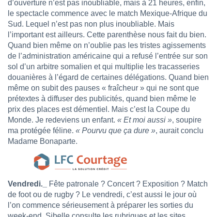
d’ouverture n’est pas inoubliable, mais à 21 heures, enfin,
le spectacle commence avec le match Mexique-Afrique du
Sud. Lequel n’est pas non plus inoubliable. Mais
l’important est ailleurs. Cette parenthèse nous fait du bien.
Quand bien même on n’oublie pas les tristes agissements
de l’administration américaine qui a refusé l’entrée sur son
sol d’un arbitre somalien et qui multiplie les tracasseries
douanières à l’égard de certaines délégations. Quand bien
même on subit des pauses « fraîcheur » qui ne sont que
prétextes à diffuser des publicités, quand bien même le
prix des places est démentiel. Mais c’est la Coupe du
Monde. Je redeviens un enfant.
« Et moi aussi »
, soupire
ma protégée féline.
« Pourvu que ça dure »
, aurait conclu
Madame Bonaparte.
Vendredi._
Fête patronale ? Concert ? Exposition ? Match
de foot ou de rugby ? Le vendredi, c’est aussi le jour où
l’on commence sérieusement à préparer les sorties du
week-end. Sibelle consulte les rubriques et les sites