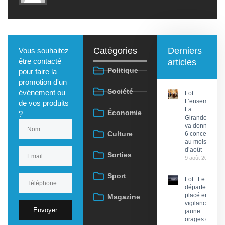
Catégories
Derniers
Vous souhaitez
être contacté
articles
Politique
pour faire la
promotion d'un
Société
événement ou
Lot :
L’ensemble
de vos produits
La
Économie
?
Girandola
va donner
Culture
6 concerts
au mois
d’août
Sorties
9 août 2026
Sport
Lot : Le
département
placé en
Magazine
vigilance
Envoyer
jaune
orages ce