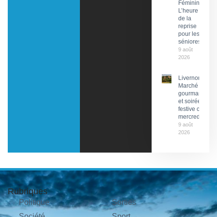
Féminin :
L’heure
de la
reprise
pour les
séniores
9 août
2026
Livernon :
Marché
gourmand
et soirée
festive ce
mercredi
9 août
2026
Rubriques
Politique
Sorties
Société
Sport