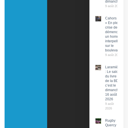
dimanche
9 août 2026
Cahors :
« En pleine
crise de
démence »,
un homme
interpellé
sur le
boulevard
9 août 2026
Laramière
: Le salon
du livre et
de la BD,
c’est le
dimanche
16 août
2026
9 août
2026
Rugby
Quercy