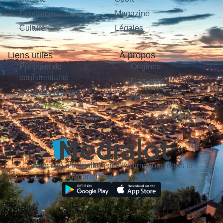
Économie
Magazine
Culture
Légales
Liens utiles
À propos
Politique de
Origines
confidentialité
Carrières
Mentions légales
Publicité
Contact
Votre site d'actualités et d'informations dans le
département du Lot (46).