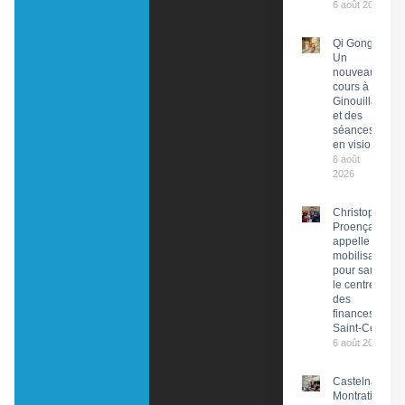
6 août 2026
Qi Gong :
Un
nouveau
cours à
Ginouillac
et des
séances
en visio
6 août
2026
Christophe
Proença
appelle à la
mobilisation
pour sauver
le centre
des
finances de
Saint-Céré
6 août 2026
Castelnau-
Montratier