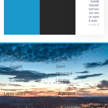
: Juliette
Sabatié
sort son
1er roman
ce samedi
8 août
6 août 2026
Rubriques
Politique
Sorties
Société
Sport
Économie
Magazine
Culture
Légales
Liens utiles
À propos
Politique de
Origines
confidentialité
Carrières