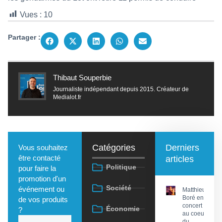
Vues :
10
Partager :
Thibaut Souperbie
Journaliste indépendant depuis 2015. Créateur de
Medialot.fr
Catégories
Derniers
Vous souhaitez
être contacté
articles
Politique
pour faire la
promotion d'un
Société
événement ou
Matthieu
Boré en
de vos produits
concert
Économie
?
au coeur
du