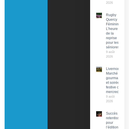
2026
Rugby
Quercy
Féminin :
L’heure
de la
reprise
pour les
séniores
9 août
2026
Livernon :
Marché
gourmand
et soirée
festive ce
mercredi
9 août
2026
Succès
retentissant
pour
l’édition