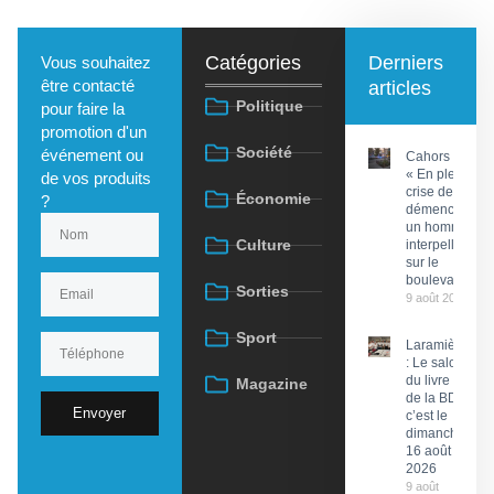
Catégories
Derniers
Vous souhaitez
être contacté
articles
Politique
pour faire la
promotion d'un
Société
événement ou
Cahors :
« En pleine
de vos produits
crise de
Économie
?
démence »,
un homme
Culture
interpellé
sur le
boulevard
Sorties
9 août 2026
Sport
Laramière
: Le salon
du livre et
Magazine
de la BD,
Envoyer
c’est le
dimanche
16 août
2026
9 août