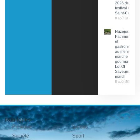
2026 du
festival de
Saint-Céré
8 août 2026
Nuzéjouls :
Patrimoine
et
gastronomie
au menu du
marché
gourmand
Lot Of
Saveurs ce
mardi
8 août 2026
Rubriques
Politique
Sorties
Société
Sport