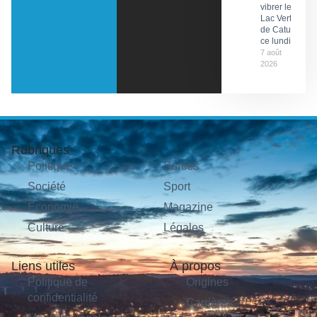
vibrer le
Lac Vert
de Catus
ce lundi
7 août
2026
Rubriques
Politique
Sorties
Société
Sport
Économie
Magazine
Culture
Légales
Liens utiles
À propos
Politique de
Origines
confidentialité
Carrières