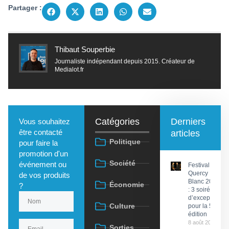
Partager :
Thibaut Souperbie
Journaliste indépendant depuis 2015. Créateur de
Medialot.fr
Catégories
Derniers
Vous souhaitez
être contacté
articles
Politique
pour faire la
promotion d'un
Société
événement ou
Festival du
Quercy
de vos produits
Blanc 2026
Économie
?
: 3 soirées
d’exception
Culture
pour la 58e
édition
8 août 2026
Sorties