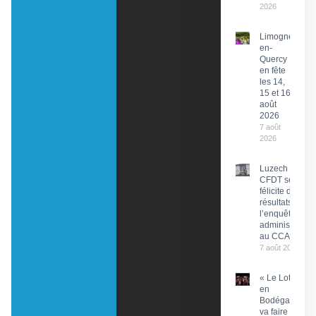
2026
Limogne-
en-
Quercy
en fête
les 14,
15 et 16
août
2026
7 août
2026
Luzech : La
CFDT se
félicite des
résultats de
l’enquête
administrative
au CCAS
7 août 2026
« Le Lot
en
Bodéga »
va faire