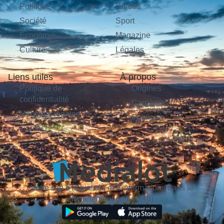
Politique
Sorties
Société
Sport
Économie
Magazine
Culture
Légales
Liens utiles
À propos
Politique de
Origines
confidentialité
Carrières
Mentions légales
Publicité
Contact
Votre site d'actualités et d'informations dans le
département du Lot (46).