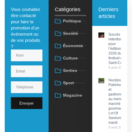
Catégories
Derniers
Vous souhaitez
être contacté
articles
Politique
pour faire la
promotion d'un
Société
événement ou
Succès
retentissant
de vos produits
pour
Économie
?
l’édition
2026 du
Culture
festival de
Saint-Céré
8 août 2026
Sorties
Nuzéjouls :
Sport
Patrimoine
et
gastronomie
Magazine
au menu du
Envoyer
marché
gourmand
Lot Of
Saveurs ce
mardi
8 août 2026