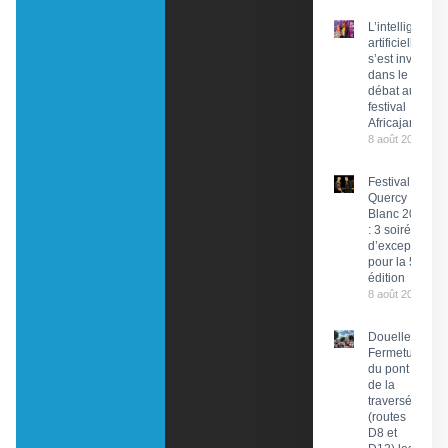
L’intelligence
artificielle
s’est invitée
dans le
débat au
festival
Africajarc
8 août 2026
Festival du
Quercy
Blanc 2026
: 3 soirées
d’exception
pour la 58e
édition
8 août 2026
Douelle :
Fermeture
du pont et
de la
traversée
(routes
D8 et