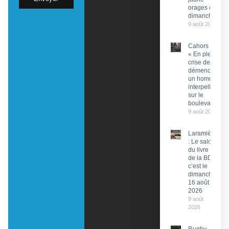
orages ce
dimanche
9 août 2026
Cahors :
« En pleine
crise de
démence »,
un homme
interpellé
sur le
boulevard
9 août 2026
Laramière
: Le salon
du livre et
de la BD,
c’est le
dimanche
16 août
2026
9 août
2026