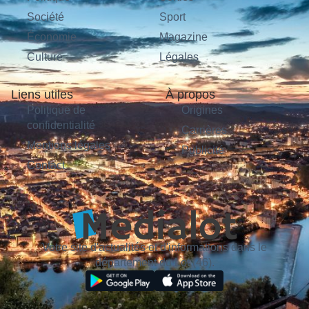
Société
Sport
Économie
Magazine
Culture
Légales
Liens utiles
À propos
Politique de
Origines
confidentialité
Carrières
Mentions légales
Publicité
Contact
Votre site d'actualités et d'informations dans le
département du Lot (46).