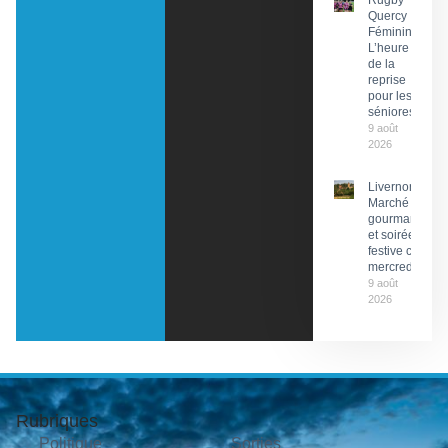
Rugby
Quercy
Féminin :
L’heure
de la
reprise
pour les
séniores
9 août
2026
Livernon :
Marché
gourmand
et soirée
festive ce
mercredi
9 août
2026
Rubriques
Politique
Sorties