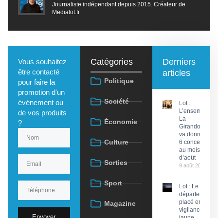
Journaliste indépendant depuis 2015. Créateur de
Medialot.fr
Catégories
Derniers
Vous souhaitez
être contacté
articles
Politique
pour faire la
promotion d'un
Société
événement ou
Lot :
L’ensemble
de vos produits
La
Économie
?
Girandola
va donner
Culture
6 concerts
au mois
d’août
Sorties
9 août 2026
Sport
Lot : Le
département
placé en
Magazine
vigilance
Envoyer
jaune