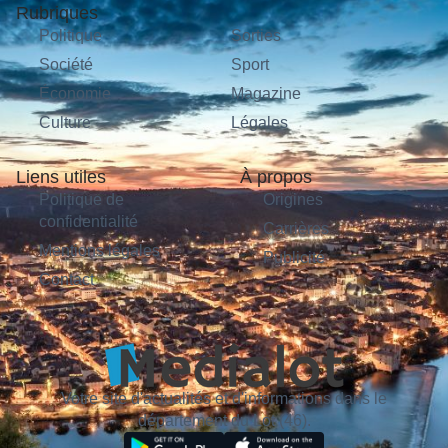
Rubriques
Politique
Sorties
Société
Sport
Économie
Magazine
Culture
Légales
Liens utiles
À propos
Politique de
Origines
confidentialité
Carrières
Mentions légales
Publicité
Contact
Votre site d'actualités et d'informations dans le
département du Lot (46).