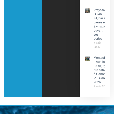
Prayssac
: O 46
fût, bar à
bières et
à vins, a
ouvert
ses
portes
7 août
2026
Montauban
– Aurillac :
Le rugby
pro s’invite
à Cahors
le 14 août
2026
7 août 2026