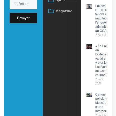
Sport
Luzech : La
CFDT se
Magazine
félicite des
Envoyer
résultats de
l’enquête
administrative
au CCAS
7 août 2026
« Le Lot
en
Bodéga »
va faire
vibrer le
Lac Vert
de Catus
ce lundi
7 août
2026
Cahors : Des
policiers
blessés lors
d’une
interpellation
7 août 2026