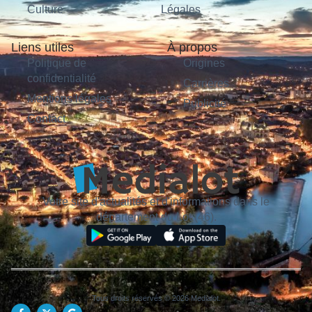
Culture
Légales
Liens utiles
À propos
Politique de
Origines
confidentialité
Carrières
Mentions légales
Publicité
Contact
Votre site d'actualités et d'informations dans le
département du Lot (46).
Tous droits réservés © 2026 Medialot.