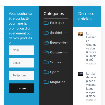
Catégories
Derniers
Vous souhaitez
être contacté
articles
Politique
pour faire la
promotion d'un
Société
événement ou
Lot :
L’ensemble
de vos produits
La
Économie
?
Girandola
va donner
Culture
6 concerts
au mois
d’août
Sorties
9 août 2026
Sport
Lot : Le
département
placé en
Magazine
vigilance
Envoyer
jaune
orages ce
dimanche
9 août 2026