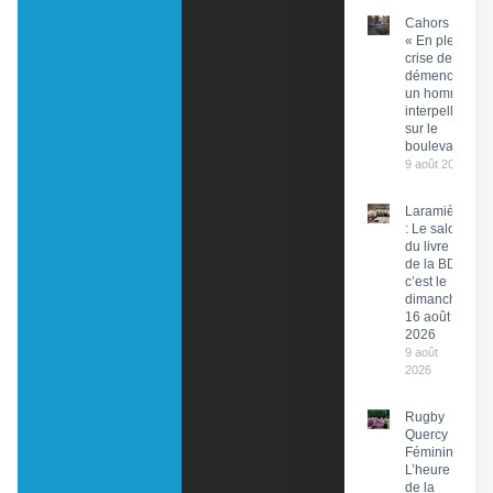
Cahors :
« En pleine
crise de
démence »,
un homme
interpellé
sur le
boulevard
9 août 2026
Laramière
: Le salon
du livre et
de la BD,
c’est le
dimanche
16 août
2026
9 août
2026
Rugby
Quercy
Féminin :
L’heure
de la