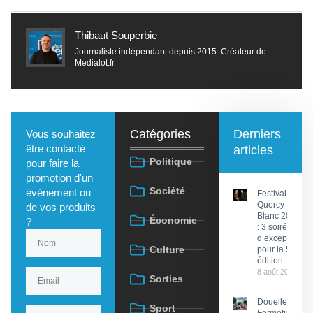
Thibaut Souperbie
Journaliste indépendant depuis 2015. Créateur de
Medialot.fr
Catégories
Derniers
Vous souhaitez
être contacté
articles
Politique
pour faire la
promotion d'un
Société
événement ou
Festival du
Quercy
de vos produits
Blanc 2026
Économie
?
: 3 soirées
d’exception
Culture
pour la 58e
édition
8 août 2026
Sorties
Douelle :
Sport