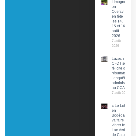
Limogne-
en-
Quercy
en fête
les 14,
15 et 16
août
2026
7 août
2026
Luzech : La
CFDT se
félicite des
résultats de
l’enquête
administrative
au CCAS
7 août 2026
« Le Lot
en
Bodéga »
va faire
vibrer le
Lac Vert
de Catus