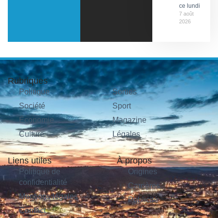
ce lundi
7 août
2026
Rubriques
Politique
Sorties
Société
Sport
Économie
Magazine
Culture
Légales
Liens utiles
À propos
Politique de
Origines
confidentialité
Carrières
Mentions légales
Publicité
Contact