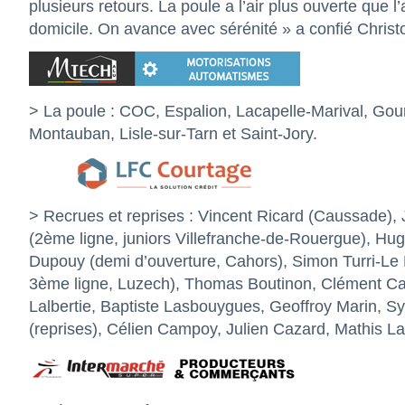
plusieurs retours. La poule a l’air plus ouverte que 
domicile. On avance avec sérénité » a confié Chris
> La poule : COC, Espalion, Lacapelle-Marival, Go
Montauban, Lisle-sur-Tarn et Saint-Jory.
> Recrues et reprises : Vincent Ricard (Caussade),
(2ème ligne, juniors Villefranche-de-Rouergue), Hug
Dupouy (demi d’ouverture, Cahors), Simon Turri-Le Bo
3ème ligne, Luzech), Thomas Boutinon, Clément Ca
Lalbertie, Baptiste Lasbouygues, Geoffroy Marin, S
(reprises), Célien Campoy, Julien Cazard, Mathis 