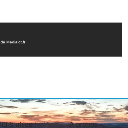
de Medialot.fr
iens utiles
À propos