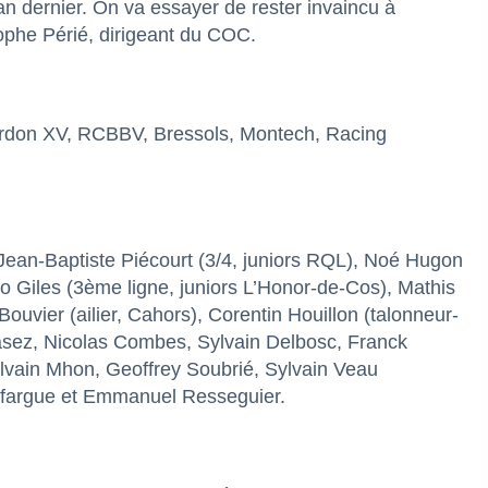
l’an dernier. On va essayer de rester invaincu à
tophe Périé, dirigeant du COC.
urdon XV, RCBBV, Bressols, Montech, Racing
 Jean-Baptiste Piécourt (3/4, juniors RQL), Noé Hugon
o Giles (3ème ligne, juniors L’Honor-de-Cos), Mathis
uvier (ailier, Cahors), Corentin Houillon (talonneur-
sez, Nicolas Combes, Sylvain Delbosc, Franck
ylvain Mhon, Geoffrey Soubrié, Sylvain Veau
Lafargue et Emmanuel Resseguier.