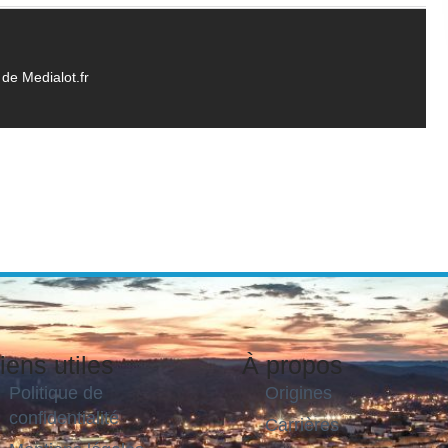
de Medialot.fr
iens utiles
À propos
Politique de
Origines
confidentialité
Carrières