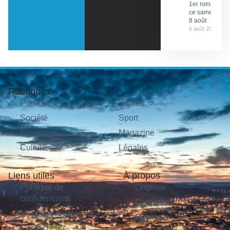
1er roman
ce samedi
8 août
6 août 2026
Rubriques
Politique
Sorties
Société
Sport
Économie
Magazine
Culture
Légales
Liens utiles
À propos
Politique de
Origines
confidentialité
Carrières
Mentions légales
Publicité
Contact