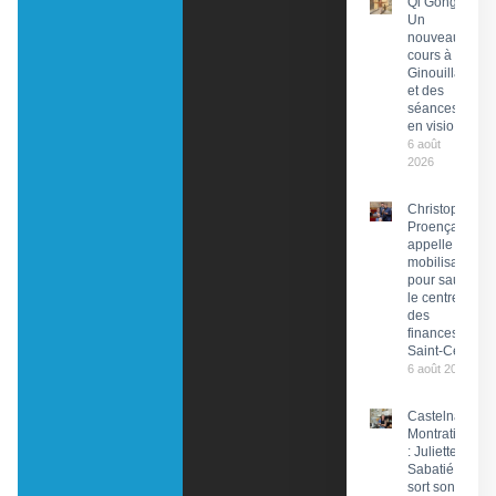
Qi Gong :
Un
nouveau
cours à
Ginouillac
et des
séances
en visio
6 août
2026
Christophe
Proença
appelle à la
mobilisation
pour sauver
le centre
des
finances de
Saint-Céré
6 août 2026
Castelnau-
Montratier
: Juliette
Sabatié
sort son