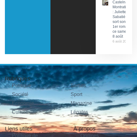
Castelnau-
Montratier
: Juliette
Sabatié
sort son
1er roman
ce samedi
8 août
6 août 2026
Rubriques
Politique
Sorties
Société
Sport
Économie
Magazine
Culture
Légales
Liens utiles
À propos
Politique de
Origines