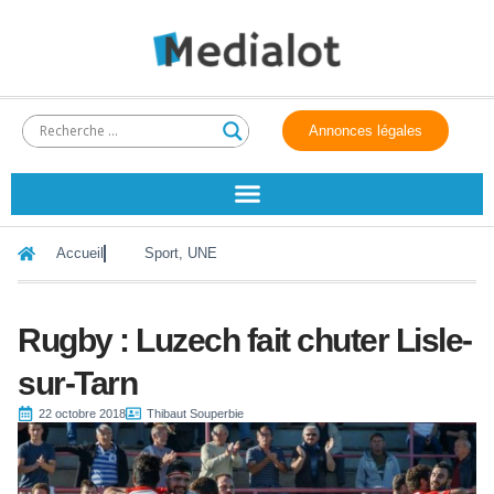
Annonces légales
Accueil
Sport
,
UNE
Rugby : Luzech fait chuter Lisle-
sur-Tarn
22 octobre 2018
Thibaut Souperbie