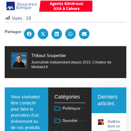
Vues :
19
Partager :
Thibaut Souperbie
Journaliste indépendant depuis 2015. Créateur de
Medialot.fr
Catégories
Derniers
Vous souhaitez
être contacté
articles
Politique
pour faire la
promotion d'un
Société
événement ou
Matthieu
Boré en
de vos produits