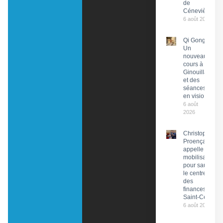
de
Cénevières
6 août 2026
Qi Gong :
Un
nouveau
cours à
Ginouillac
et des
séances
en visio
6 août
2026
Christophe
Proença
appelle à la
mobilisation
pour sauver
le centre
des
finances de
Saint-Céré
6 août 2026