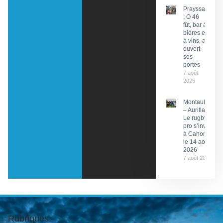
Prayssac
: O 46
fût, bar à
bières et
à vins, a
ouvert
ses
portes
7 août
2026
Montauban
– Aurillac :
Le rugby
pro s’invite
à Cahors
le 14 août
2026
7 août 2026
Rubriques