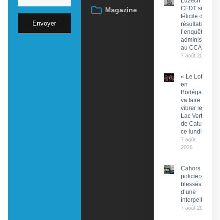
Luzech : La
CFDT se
Magazine
félicite des
Envoyer
résultats de
l’enquête
administrative
au CCAS
7 août 2026
« Le Lot
en
Bodéga »
va faire
vibrer le
Lac Vert
de Catus
ce lundi
7 août
2026
Cahors : Des
policiers
blessés lors
d’une
interpellation
7 août 2026