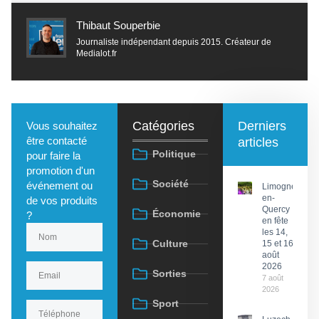
Thibaut Souperbie
Journaliste indépendant depuis 2015. Créateur de
Medialot.fr
Catégories
Derniers
Vous souhaitez
être contacté
articles
Politique
pour faire la
promotion d'un
Société
événement ou
Limogne-
en-
de vos produits
Quercy
Économie
?
en fête
les 14,
Culture
15 et 16
août
2026
Sorties
7 août
2026
Sport