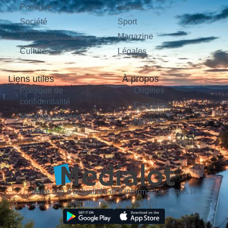
Politique
Sorties
Société
Sport
Économie
Magazine
Culture
Légales
Liens utiles
À propos
Politique de
Origines
confidentialité
Carrières
Mentions légales
Publicité
Contact
Votre site d'actualités et d'informations dans le
département du Lot (46).