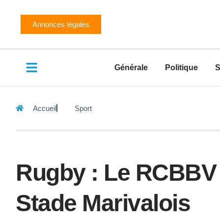
Annonces légales
Générale
Politique
S
Accueil
Sport
Rugby : Le RCBBV 
Stade Marivalois