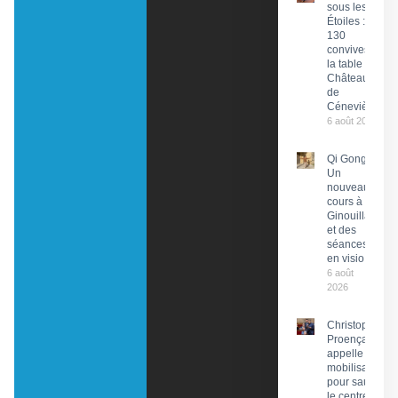
sous les
Étoiles :
130
convives à
la table du
Château
de
Cénevières
6 août 2026
Qi Gong :
Un
nouveau
cours à
Ginouillac
et des
séances
en visio
6 août
2026
Christophe
Proença
appelle à la
mobilisation
pour sauver
le centre