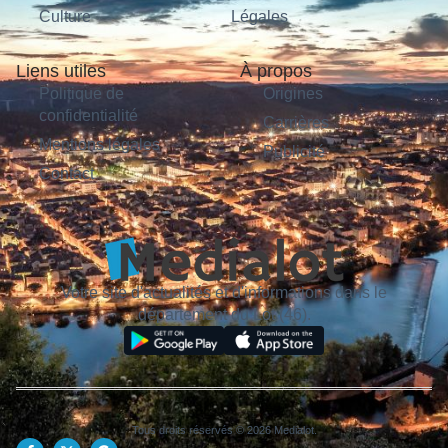
Culture
Légales
Liens utiles
À propos
Politique de
Origines
confidentialité
Carrières
Mentions légales
Publicité
Contact
Votre site d'actualités et d'informations dans le
département du Lot (46).
Tous droits réservés © 2026 Medialot.