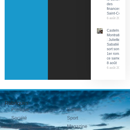
des
finances de
Saint-Céré
6 août 2026
Castelnau-
Montratier
: Juliette
Sabatié
sort son
1er roman
ce samedi
8 août
6 août 2026
Rubriques
Politique
Sorties
Société
Sport
Économie
Magazine