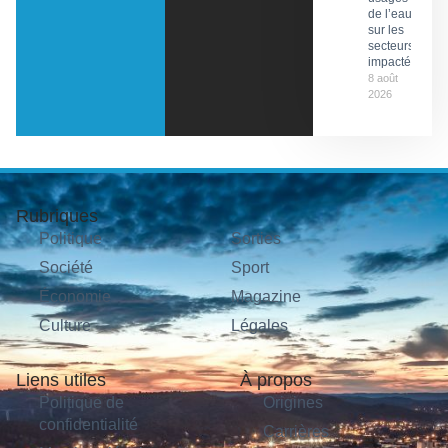
de l’eau
sur les
secteurs
impactés
8 août
2026
Rubriques
Politique
Sorties
Société
Sport
Économie
Magazine
Culture
Légales
Liens utiles
À propos
Politique de
Origines
confidentialité
Carrières