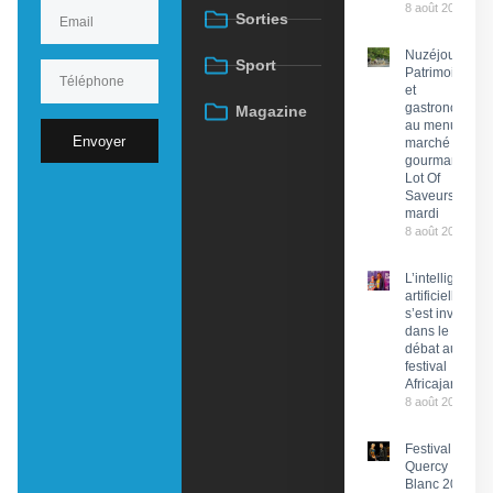
8 août 2026
Sorties
Nuzéjouls :
Sport
Patrimoine
et
gastronomie
Magazine
au menu du
Envoyer
marché
gourmand
Lot Of
Saveurs ce
mardi
8 août 2026
L’intelligence
artificielle
s’est invitée
dans le
débat au
festival
Africajarc
8 août 2026
Festival du
Quercy
Blanc 2026