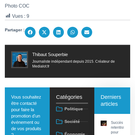
Photo COC
Vues :
9
Partager :
Thibaut Souperbie
Journaliste indépendant depuis 2015. Créateur de
Medialot.fr
Catégories
Derniers
Vous souhaitez
être contacté
articles
Politique
pour faire la
promotion d'un
Société
événement ou
Succès
retentissant
de vos produits
pour
Économie
?