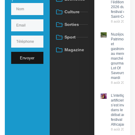
l’édition
2026 du
Culture
festival de
Saint-Céré
8 août 2026
Sorties
Nuzéjouls :
Sport
Patrimoine
et
gastronomie
Magazine
au menu du
Envoyer
marché
gourmand
Lot Of
Saveurs ce
mardi
8 août 2026
L’intelligence
artificielle
s’est invitée
dans le
débat au
festival
Africajarc
8 août 2026