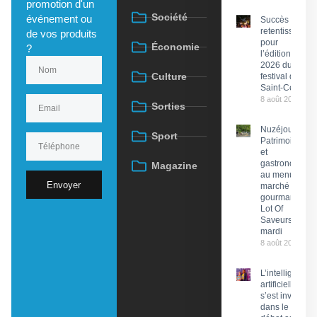
promotion d'un
Société
événement ou
Succès
retentissant
de vos produits
pour
Économie
?
l’édition
2026 du
Culture
festival de
Saint-Céré
8 août 2026
Sorties
Nuzéjouls :
Sport
Patrimoine
et
gastronomie
Magazine
au menu du
Envoyer
marché
gourmand
Lot Of
Saveurs ce
mardi
8 août 2026
L’intelligence
artificielle
s’est invitée
dans le