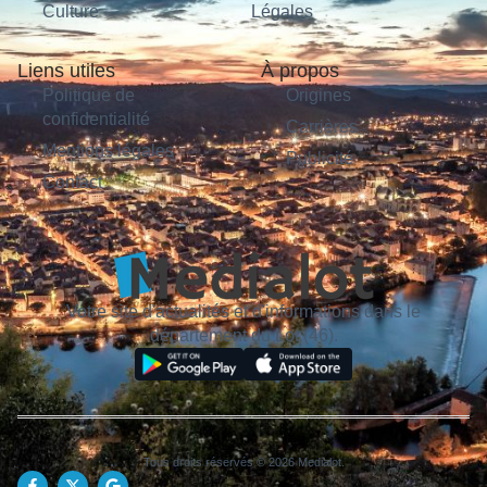
Culture
Légales
Liens utiles
À propos
Politique de
Origines
confidentialité
Carrières
Mentions légales
Publicité
Contact
Votre site d'actualités et d'informations dans le
département du Lot (46).
Tous droits réservés © 2026 Medialot.