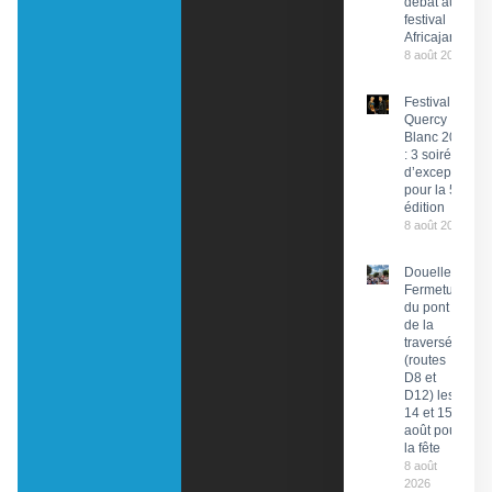
débat au
festival
Africajarc
8 août 2026
Festival du
Quercy
Blanc 2026
: 3 soirées
d’exception
pour la 58e
édition
8 août 2026
Douelle :
Fermeture
du pont et
de la
traversée
(routes
D8 et
D12) les
14 et 15
août pour
la fête
8 août
2026