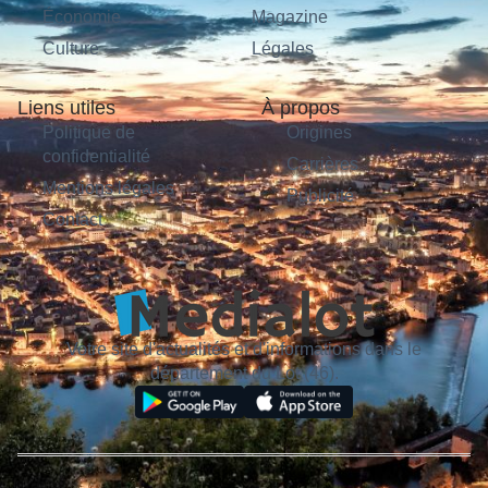
Économie
Magazine
Culture
Légales
Liens utiles
À propos
Politique de
Origines
confidentialité
Carrières
Mentions légales
Publicité
Contact
Votre site d'actualités et d'informations dans le
département du Lot (46).