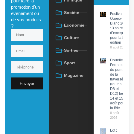
Politique
pour faire la
promotion d'un
Société
événement ou
Festival du
Quercy
de vos produits
Blanc 2026
Économie
?
: 3 soirées
d’exception
Culture
pour la 58e
édition
8 août 2026
Sorties
Douelle :
Sport
Fermeture
du pont et
de la
Magazine
traversée
Envoyer
(routes
D8 et
D12) les
14 et 15
août pour
la fête
8 août
2026
Lot :