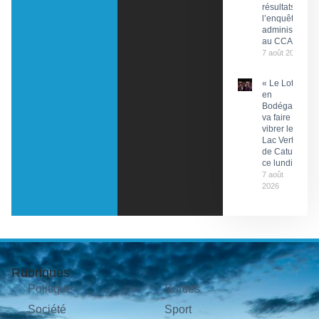
résultats de
l’enquête
administrative
au CCAS
7 août 2026
« Le Lot
en
Bodéga »
va faire
vibrer le
Lac Vert
de Catus
ce lundi
7 août
2026
Rubriques
Politique
Sorties
Société
Sport