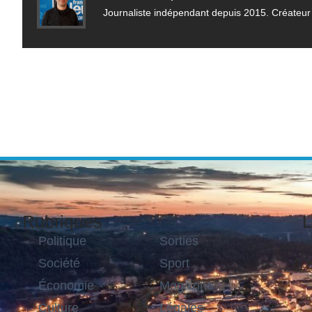
Journaliste indépendant depuis 2015. Créateur 
Rubriques
L
Politique
Sorties
Société
Sport
Économie
Magazine
Culture
Légales