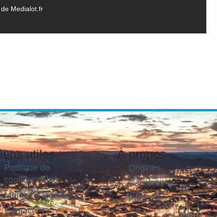
de Medialot.fr
iens utiles
À propos
Politique de
Origines
confidentialité
Carrières
Mentions légales
Publicité
Contact