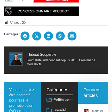
Vues :
33
Partager :
Thibaut Souperbie
Journaliste indépendant depuis 2015. Créateur de
Medialot.fr
Catégories
Derniers
Vous souhaitez
être contacté
articles
Politique
pour faire la
promotion d'un
Société
événement ou
Matthieu