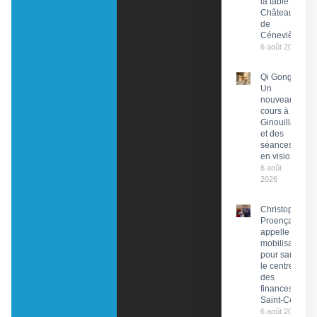
la table du
Château
de
Cénevières
6 août 2026
Qi Gong :
Un
nouveau
cours à
Ginouillac
et des
séances
en visio
6 août
2026
Christophe
Proença
appelle à la
mobilisation
pour sauver
le centre
des
finances de
Saint-Céré
6 août 2026