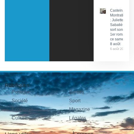
Castelnau-
Montratier
: Juliette
Sabatié
sort son
1er roman
ce samedi
8 août
6 août 2026
Rubriques
Politique
Sorties
Société
Sport
Économie
Magazine
Culture
Légales