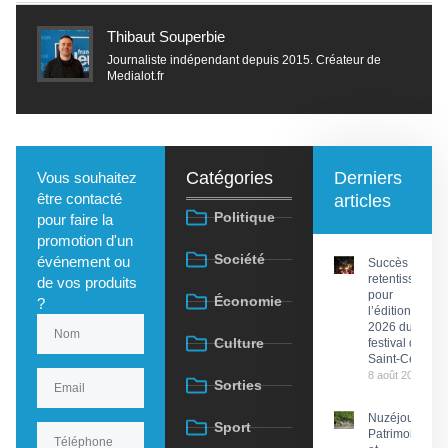
Thibaut Souperbie
Journaliste indépendant depuis 2015. Créateur de
Medialot.fr
Catégories
Derniers
Vous souhaitez
être contacté
articles
Politique
pour faire la
promotion d'un
Société
événement ou
Succès
retentissant
de vos produits
pour
Économie
?
l’édition
2026 du
Culture
festival de
Saint-Céré
8 août 2026
Sorties
Nuzéjouls :
Sport
Patrimoine