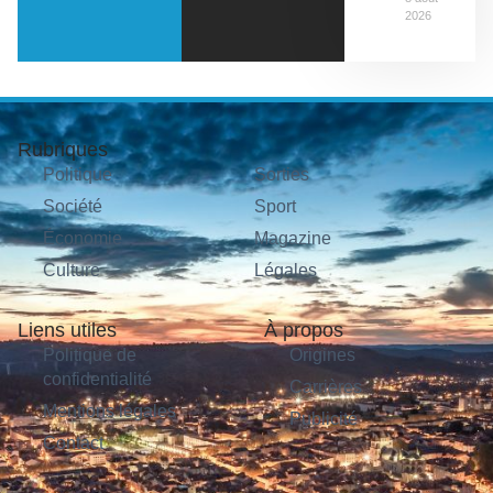
2026
Rubriques
Politique
Sorties
Société
Sport
Économie
Magazine
Culture
Légales
Liens utiles
À propos
Politique de
Origines
confidentialité
Carrières
Mentions légales
Publicité
Contact