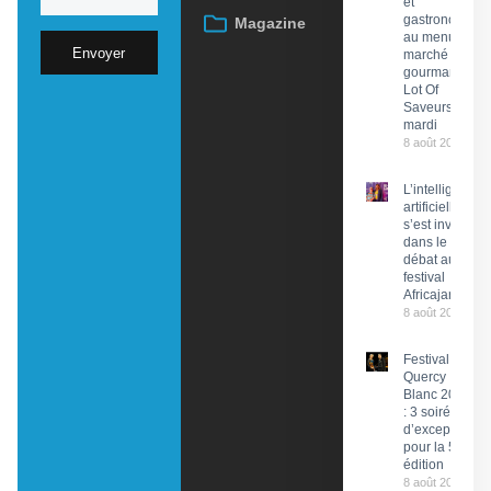
et
gastronomie
Magazine
au menu du
Envoyer
marché
gourmand
Lot Of
Saveurs ce
mardi
8 août 2026
L’intelligence
artificielle
s’est invitée
dans le
débat au
festival
Africajarc
8 août 2026
Festival du
Quercy
Blanc 2026
: 3 soirées
d’exception
pour la 58e
édition
8 août 2026