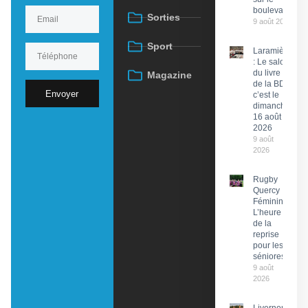
boulevard
Sorties
9 août 2026
Sport
Laramière
: Le salon
du livre et
Magazine
de la BD,
Envoyer
c’est le
dimanche
16 août
2026
9 août
2026
Rugby
Quercy
Féminin :
L’heure
de la
reprise
pour les
séniores
9 août
2026