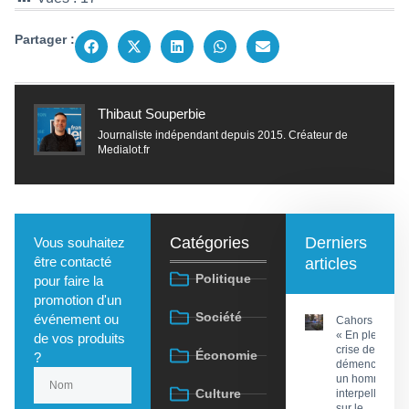
Partager :
Thibaut Souperbie
Journaliste indépendant depuis 2015. Créateur de
Medialot.fr
Catégories
Derniers
Vous souhaitez
être contacté
articles
Politique
pour faire la
promotion d'un
Société
événement ou
Cahors :
« En pleine
de vos produits
crise de
Économie
?
démence »,
un homme
Culture
interpellé
sur le