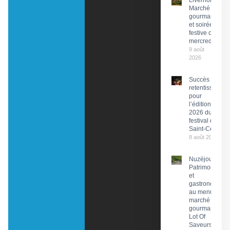
Livernon :
Marché
gourmand
et soirée
festive ce
mercredi
9 août
2026
Succès
retentissant
pour
l’édition
2026 du
festival de
Saint-Céré
8 août 2026
Nuzéjouls :
Patrimoine
et
gastronomie
au menu du
marché
gourmand
Lot Of
Saveurs ce