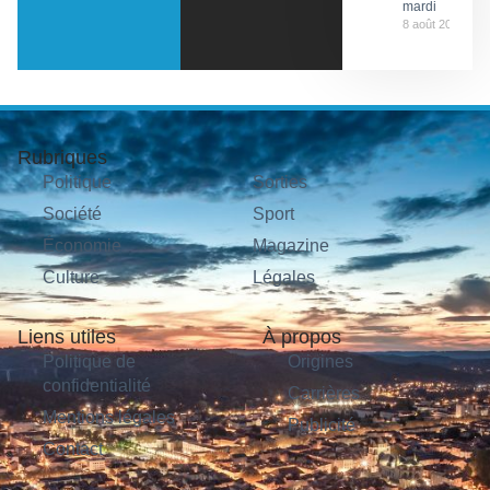
mardi
8 août 2026
Rubriques
Politique
Sorties
Société
Sport
Économie
Magazine
Culture
Légales
Liens utiles
À propos
Politique de
Origines
confidentialité
Carrières
Mentions légales
Publicité
Contact