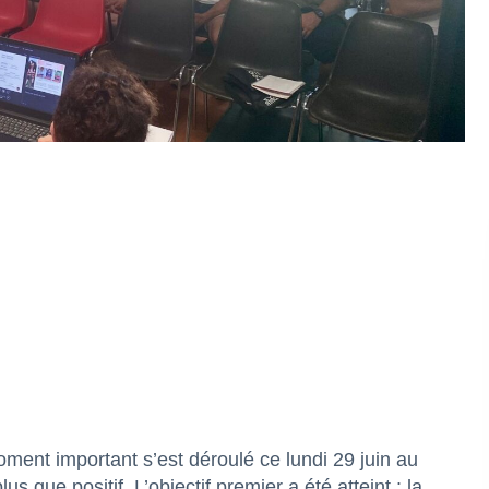
ent important s’est déroulé ce lundi 29 juin au
lus que positif. L’objectif premier a été atteint : la