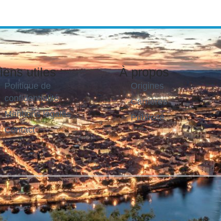
iens utiles
À propos
Politique de
Origines
confidentialité
Carrières
Mentions légales
Publicité
Contact