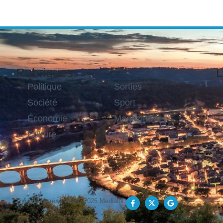
Rubriques
L
Politique
Sorties
Société
Sport
Économie
Magazine
Culture
Légales
Tous droits réservés © 2026 Medialot.