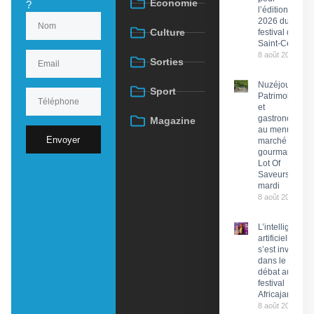
Économie
?
l’édition
2026 du
Culture
festival de
Saint-Céré
8 août 2026
Sorties
Nuzéjouls :
Sport
Patrimoine
et
gastronomie
Magazine
au menu du
Envoyer
marché
gourmand
Lot Of
Saveurs ce
mardi
8 août 2026
L’intelligence
artificielle
s’est invitée
dans le
débat au
festival
Africajarc
8 août 2026