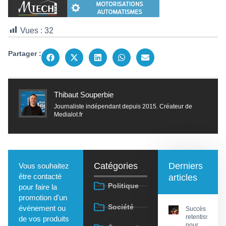
Vues :
32
Partager :
Thibaut Souperbie
Journaliste indépendant depuis 2015. Créateur de
Medialot.fr
Catégories
Derniers
Vous souhaitez
être contacté
articles
Politique
pour faire la
promotion d'un
Société
événement ou
Succès
retentissant
de vos produits
pour