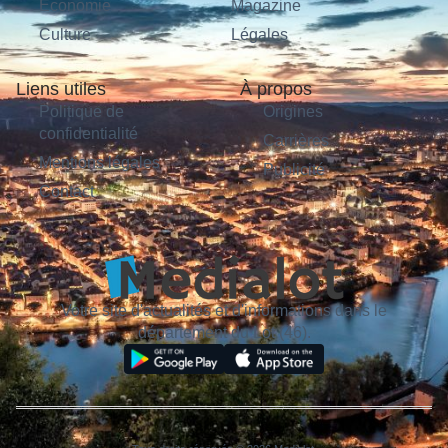
Économie
Magazine
Culture
Légales
Liens utiles
À propos
Politique de
Origines
confidentialité
Carrières
Mentions légales
Publicité
Contact
Votre site d'actualités et d'informations dans le
département du Lot (46).