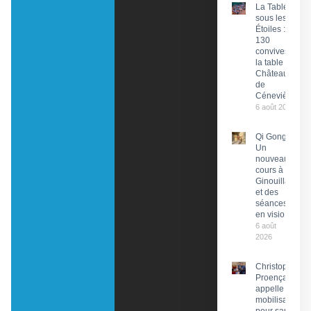
La Tablée
sous les
Étoiles :
130
convives à
la table du
Château
de
Cénevières
6 août 2026
Qi Gong :
Un
nouveau
cours à
Ginouillac
et des
séances
en visio
6 août
2026
Christophe
Proença
appelle à la
mobilisation