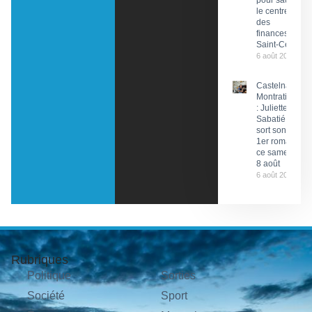
pour sauver
le centre
des
finances de
Saint-Céré
6 août 2026
Castelnau-
Montratier
: Juliette
Sabatié
sort son
1er roman
ce samedi
8 août
6 août 2026
Rubriques
Politique
Sorties
Société
Sport