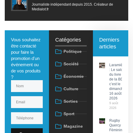
Journaliste indépendant depuis 2015. Créateur de
Medialot.fr
Catégories
Derniers
Vous souhaitez
être contacté
articles
Politique
pour faire la
promotion d'un
Société
événement ou
Laramière
: Le salon
de vos produits
du livre et
Économie
?
de la BD,
c’est le
Culture
dimanche
16 août
2026
Sorties
9 août
2026
Sport
Rugby
Quercy
Magazine
Féminin :