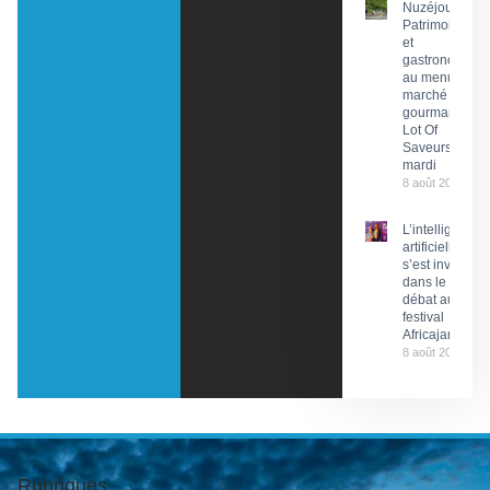
Nuzéjouls :
Patrimoine
et
gastronomie
au menu du
marché
gourmand
Lot Of
Saveurs ce
mardi
8 août 2026
L’intelligence
artificielle
s’est invitée
dans le
débat au
festival
Africajarc
8 août 2026
Rubriques