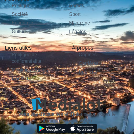
Politique
Sorties
Société
Sport
Économie
Magazine
Culture
Légales
Liens utiles
À propos
Politique de
Origines
confidentialité
Carrières
Mentions légales
Publicité
Contact
Votre site d'actualités et d'informations dans le
département du Lot (46).