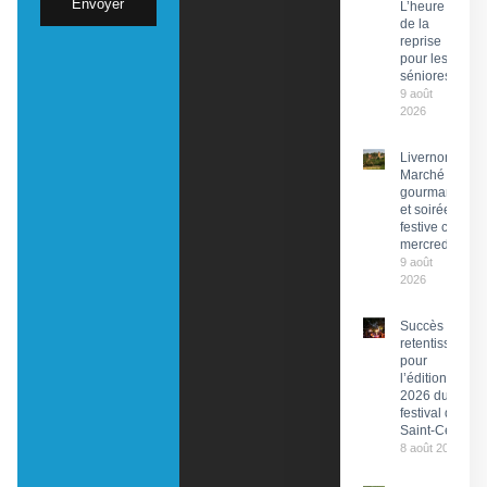
Envoyer
L’heure
de la
reprise
pour les
séniores
9 août
2026
Livernon :
Marché
gourmand
et soirée
festive ce
mercredi
9 août
2026
Succès
retentissant
pour
l’édition
2026 du
festival de
Saint-Céré
8 août 2026