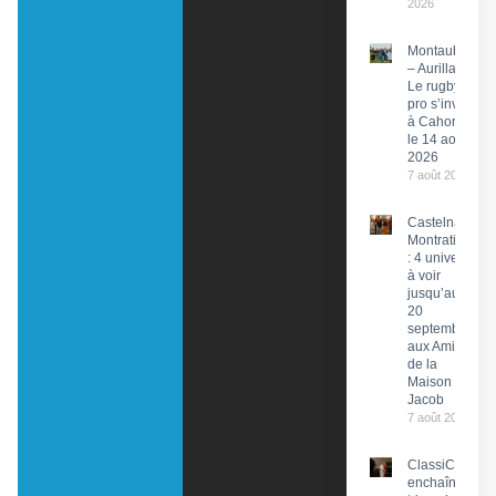
2026
Montauban
– Aurillac :
Le rugby
pro s’invite
à Cahors
le 14 août
2026
7 août 2026
Castelnau-
Montratier
: 4 univers
à voir
jusqu’au
20
septembre
aux Amis
de la
Maison
Jacob
7 août 2026
ClassiCahors
enchaîne les