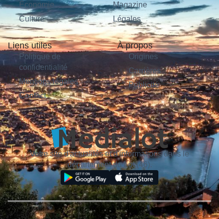
Économie
Magazine
Culture
Légales
Liens utiles
À propos
Politique de
Origines
confidentialité
Carrières
Mentions légales
Publicité
Contact
Votre site d'actualités et d'informations dans le
département du Lot (46).