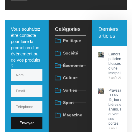
Catégories
Derniers
Vous souhaitez
être contacté
articles
Politique
pour faire la
promotion d'un
Société
événement ou
Cahors : Des
policiers
de vos produits
blessés lors
Économie
?
d’une
interpellation
Culture
7 août 2026
Sorties
Prayssac
: O 46
fût, bar à
Sport
bières et
à vins, a
ouvert
Magazine
ses
Envoyer
portes
7 août